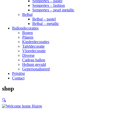
Sempertex – pastel
Sempertex – fashion
Sempertex – pearl metallic
Belbal
Belbal – pastel
Belbal – metallic
Ballondecoraties
Bogen
Pilaren
Kinderdecoraties
Tafeldecoratie
Vloerdecoratie
Diverse
Cadeau ballon
Helium gevuld
Gepersonaliseerd
Prijslijst
Contact
shop
🔍