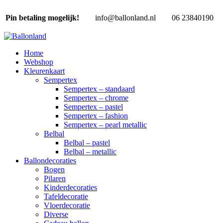
Pin betaling mogelijk!
info@ballonland.nl
06 23840190
Home
Webshop
Kleurenkaart
Sempertex
Sempertex – standaard
Sempertex – chrome
Sempertex – pastel
Sempertex – fashion
Sempertex – pearl metallic
Belbal
Belbal – pastel
Belbal – metallic
Ballondecoraties
Bogen
Pilaren
Kinderdecoraties
Tafeldecoratie
Vloerdecoratie
Diverse