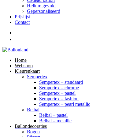
Cadeau ballon
Helium gevuld
Gepersonaliseerd
Prijslijst
Contact
Home
Webshop
Kleurenkaart
Sempertex
Sempertex – standaard
Sempertex – chrome
Sempertex – pastel
Sempertex – fashion
Sempertex – pearl metallic
Belbal
Belbal – pastel
Belbal – metallic
Ballondecoraties
Bogen