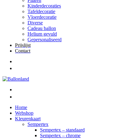
Pilaren
Kinderdecoraties
Tafeldecoratie
Vloerdecoratie
Diverse
Cadeau ballon
Helium gevuld
Gepersonaliseerd
Prijslijst
Contact
Home
Webshop
Kleurenkaart
Sempertex
Sempertex – standaard
Sempertex – chrome