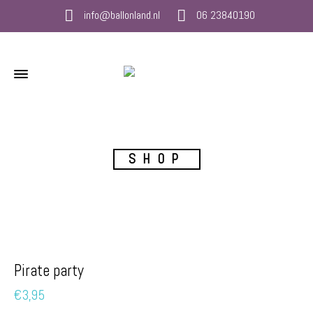
info@ballonland.nl
06 23840190
SHOP
Pirate party
€
3,95