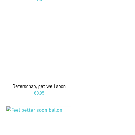
Beterschap, get well soon
€
3,95