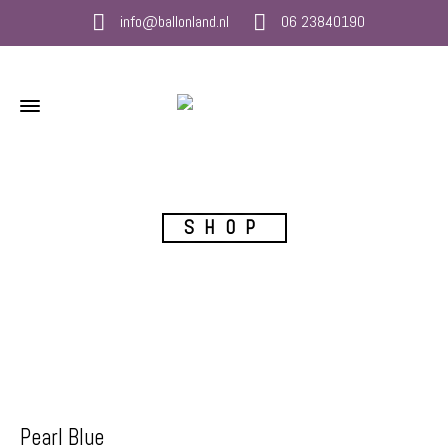
info@ballonland.nl
06 23840190
SHOP
Pearl Blue