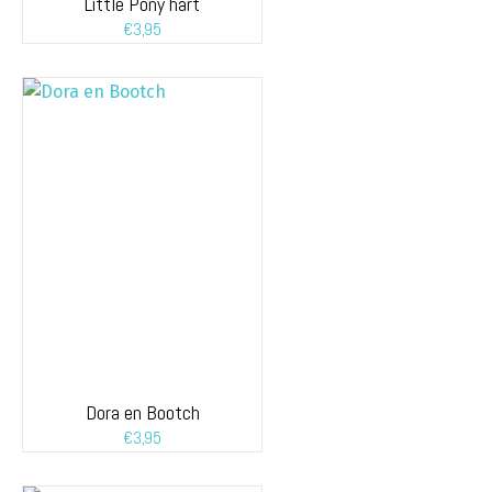
Little Pony hart
€
3,95
Dora en Bootch
€
3,95