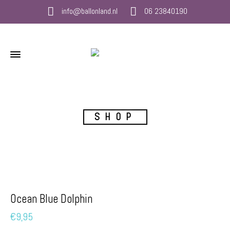
info@ballonland.nl
06 23840190
SHOP
Ocean Blue Dolphin
€
9,95