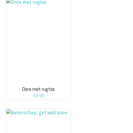
Dora met rugtas
€
9,95