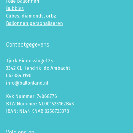
Folie ballonnen
Bubbles
Cubes, diamonds, orbz
Ballonnen personaliseren
Contactgegevens
Tjerk Hiddessingel 25
3342 CL Hendrik Ido Ambacht
0623840190
info@ballonland.nl
Kvk Nummer: 74068776
BTW Nummer: NL001523162B43
IBAN: NL44 KNAB 0258725370
Volg ons op