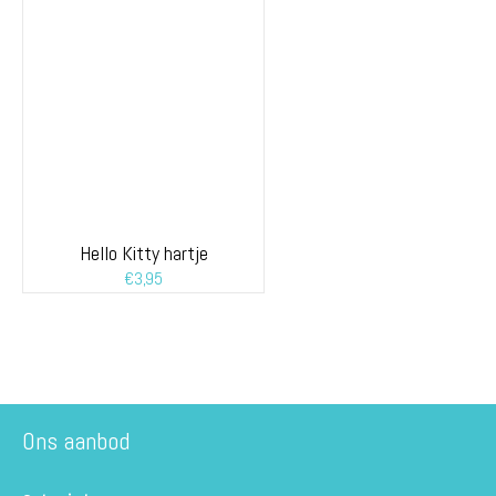
Hello Kitty hartje
€
3,95
Ons aanbod