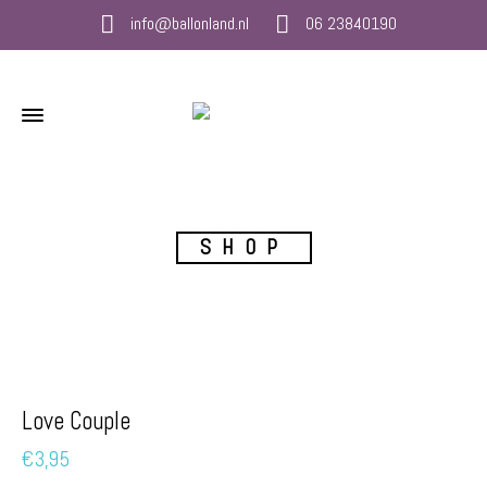
info@ballonland.nl
06 23840190
SHOP
Love Couple
€
3,95