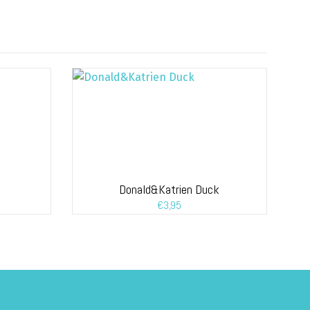
Donald&Katrien Duck
€
3,95