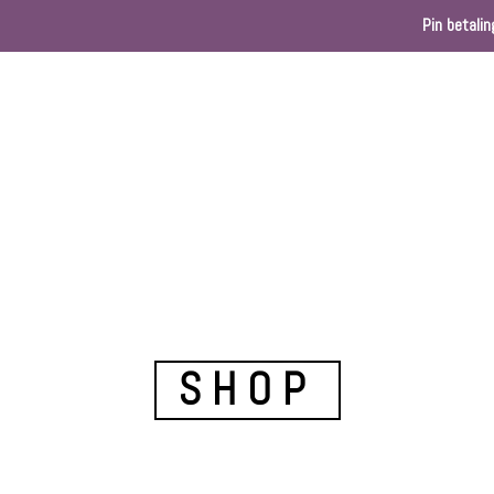
Pin betalin
Home
Webshop
Kleurenkaart
Ballondec
SHOP