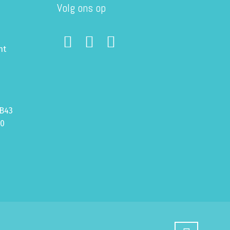
Volg ons op
ht
B43
70