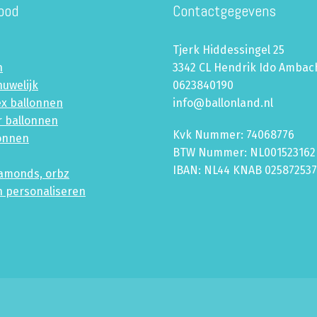
bod
Contactgegevens
Tjerk Hiddessingel 25
n
3342 CL Hendrik Ido Ambac
huwelijk
0623840190
ex ballonnen
info@ballonland.nl
r ballonnen
Kvk Nummer: 74068776
lonnen
BTW Nummer: NL001523162
IBAN: NL44 KNAB 02587253
iamonds, orbz
n personaliseren