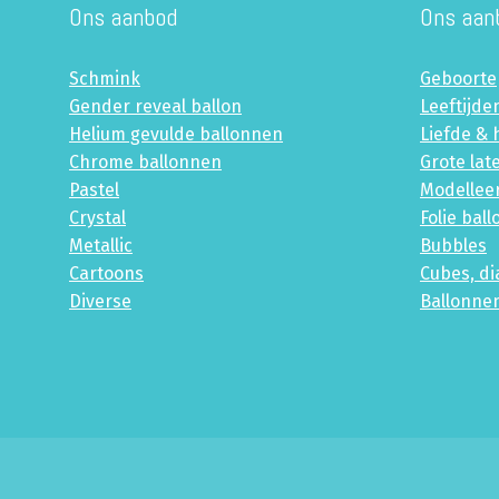
Ons aanbod
Ons aan
Schmink
Geboorte
Gender reveal ballon
Leeftijde
Helium gevulde ballonnen
Liefde & 
Chrome ballonnen
Grote lat
Pastel
Modellee
Crystal
Folie bal
Metallic
Bubbles
Cartoons
Cubes, d
Diverse
Ballonne