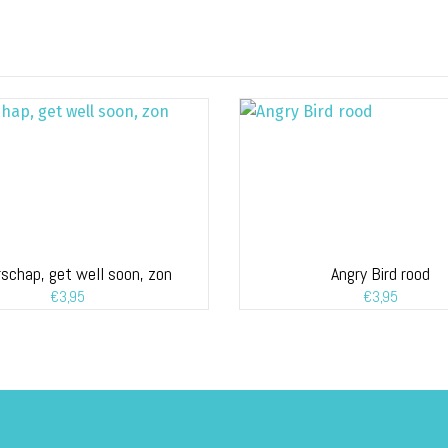
schap, get well soon, zon
Angry Bird rood
€
3,95
€
3,95