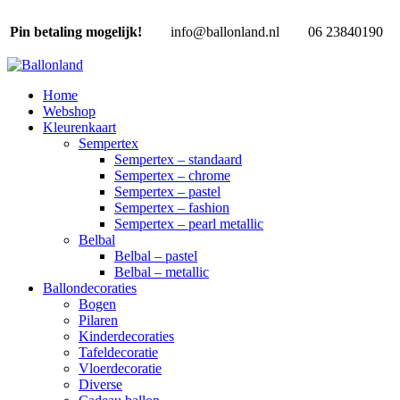
Pin betaling mogelijk!
info@ballonland.nl
06 23840190
Home
Webshop
Kleurenkaart
Sempertex
Sempertex – standaard
Sempertex – chrome
Sempertex – pastel
Sempertex – fashion
Sempertex – pearl metallic
Belbal
Belbal – pastel
Belbal – metallic
Ballondecoraties
Bogen
Pilaren
Kinderdecoraties
Tafeldecoratie
Vloerdecoratie
Diverse