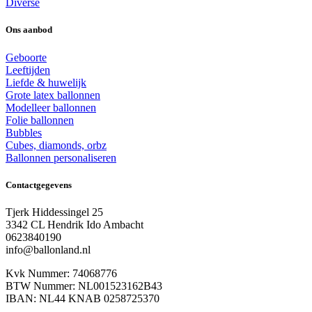
Diverse
Ons aanbod
Geboorte
Leeftijden
Liefde & huwelijk
Grote latex ballonnen
Modelleer ballonnen
Folie ballonnen
Bubbles
Cubes, diamonds, orbz
Ballonnen personaliseren
Contactgegevens
Tjerk Hiddessingel 25
3342 CL Hendrik Ido Ambacht
0623840190
info@ballonland.nl
Kvk Nummer: 74068776
BTW Nummer: NL001523162B43
IBAN: NL44 KNAB 0258725370