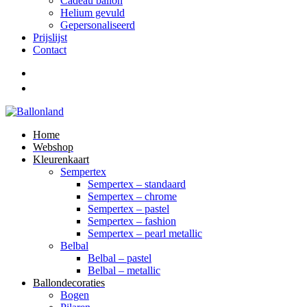
Cadeau ballon
Helium gevuld
Gepersonaliseerd
Prijslijst
Contact
Home
Webshop
Kleurenkaart
Sempertex
Sempertex – standaard
Sempertex – chrome
Sempertex – pastel
Sempertex – fashion
Sempertex – pearl metallic
Belbal
Belbal – pastel
Belbal – metallic
Ballondecoraties
Bogen