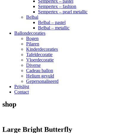
Sempertex – pastel
Sempertex – fashion
Sempertex – pearl metallic
Belbal
Belbal – pastel
Belbal – metallic
Ballondecoraties
Bogen
Pilaren
Kinderdecoraties
Tafeldecoratie
Vloerdecoratie
Diverse
Cadeau ballon
Helium gevuld
Gepersonaliseerd
Prijslijst
Contact
shop
Large Bright Butterfly