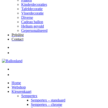
Pilaren
Kinderdecoraties
Tafeldecoratie
Vloerdecoratie
Diverse
Cadeau ballon
Helium gevuld
Gepersonaliseerd
Prijslijst
Contact
Home
Webshop
Kleurenkaart
Sempertex
Sempertex – standaard
Sempertex – chrome