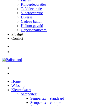
Pilaren
Kinderdecoraties
Tafeldecoratie
Vloerdecoratie
Diverse
Cadeau ballon
Helium gevuld
Gepersonaliseerd
Prijslijst
Contact
Home
Webshop
Kleurenkaart
Sempertex
Sempertex – standaard
Sempertex – chrome