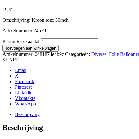
€
9,95
Omschrijving: Kroon roze 30inch
Artikelnummer:24579
Kroon Roze aantal
Toevoegen aan winkelwagen
Artikelnummer:
0d81874e4b9c
Categorieën:
Diverse
,
Folie Ballonne
SHARE
Email
X
Facebook
Pinterest
Linkedin
Vkontakte
WhatsApp
Beschrijving
Beschrijving