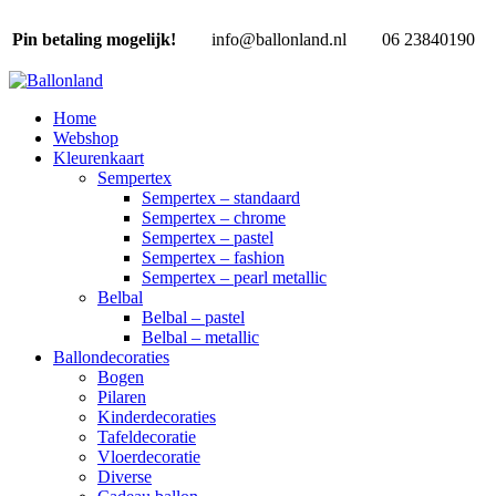
Pin betaling mogelijk!
info@ballonland.nl
06 23840190
Home
Webshop
Kleurenkaart
Sempertex
Sempertex – standaard
Sempertex – chrome
Sempertex – pastel
Sempertex – fashion
Sempertex – pearl metallic
Belbal
Belbal – pastel
Belbal – metallic
Ballondecoraties
Bogen
Pilaren
Kinderdecoraties
Tafeldecoratie
Vloerdecoratie
Diverse