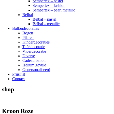
Sempertex – pastel
Sempertex – fashion
Sempertex – pearl metallic
Belbal
Belbal – pastel
Belbal – metallic
Ballondecoraties
Bogen
Pilaren
Kinderdecoraties
Tafeldecoratie
Vloerdecoratie
Diverse
Cadeau ballon
Helium gevuld
Gepersonaliseerd
Prijslijst
Contact
shop
Kroon Roze