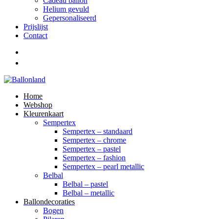
Cadeau ballon
Helium gevuld
Gepersonaliseerd
Prijslijst
Contact
Home
Webshop
Kleurenkaart
Sempertex
Sempertex – standaard
Sempertex – chrome
Sempertex – pastel
Sempertex – fashion
Sempertex – pearl metallic
Belbal
Belbal – pastel
Belbal – metallic
Ballondecoraties
Bogen