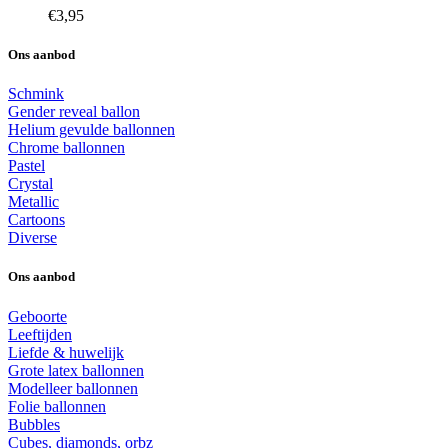
€
3,95
Ons aanbod
Schmink
Gender reveal ballon
Helium gevulde ballonnen
Chrome ballonnen
Pastel
Crystal
Metallic
Cartoons
Diverse
Ons aanbod
Geboorte
Leeftijden
Liefde & huwelijk
Grote latex ballonnen
Modelleer ballonnen
Folie ballonnen
Bubbles
Cubes, diamonds, orbz