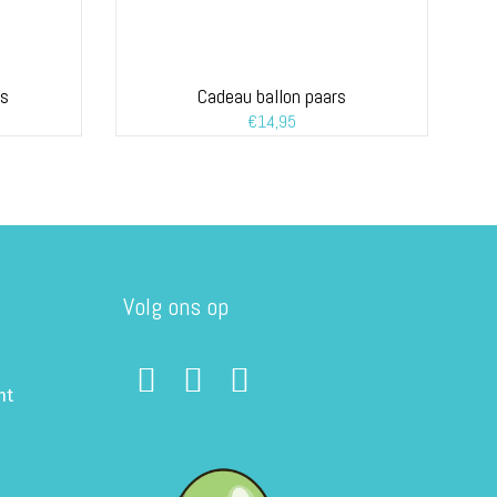
rs
Cadeau ballon paars
€
14,95
Volg ons op
ht