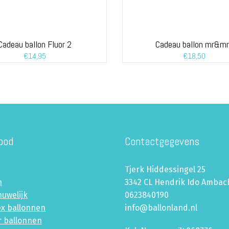
Cadeau ballon Fluor 2
Cadeau ballon mr&m
€
14,95
€
18,50
bod
Contactgegevens
Tjerk Hiddessingel 25
n
3342 CL Hendrik Ido Ambac
huwelijk
0623840190
ex ballonnen
info@ballonland.nl
r ballonnen