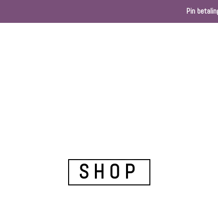
Pin betalin
Home
Webshop
Kleurenkaart
Ballondec
SHOP