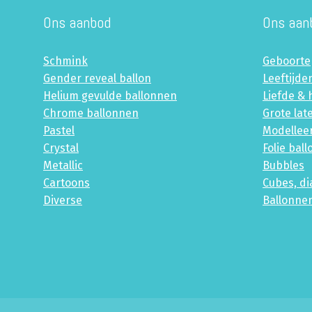
Ons aanbod
Ons aan
Schmink
Geboorte
Gender reveal ballon
Leeftijde
Helium gevulde ballonnen
Liefde & 
Chrome ballonnen
Grote lat
Pastel
Modellee
Crystal
Folie bal
Metallic
Bubbles
Cartoons
Cubes, d
Diverse
Ballonne