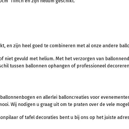
m 11inch en zijn helium geschikt.
pakt, en zijn heel goed te combineren met al onze andere bal
l of niet gevuld met helium. Met het verzorgen van ballonnen
verschil tussen ballonnen ophangen of professioneel decorere
 ballonnenbogen en allerlei balloncreaties voor evenementen,
ooi. Wij nodigen u graag uit om te praten over de vele moge
pilaar of tafel decoraties bent u bij ons op het juiste adres