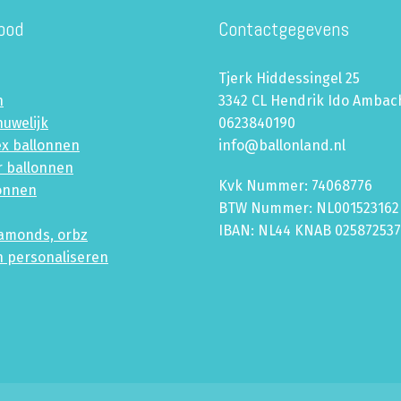
bod
Contactgegevens
Tjerk Hiddessingel 25
n
3342 CL Hendrik Ido Ambac
huwelijk
0623840190
ex ballonnen
info@ballonland.nl
r ballonnen
Kvk Nummer: 74068776
lonnen
BTW Nummer: NL001523162
IBAN: NL44 KNAB 02587253
iamonds, orbz
n personaliseren