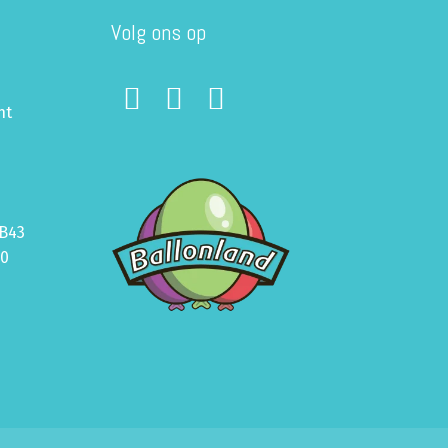
Volg ons op
ht
B43
70