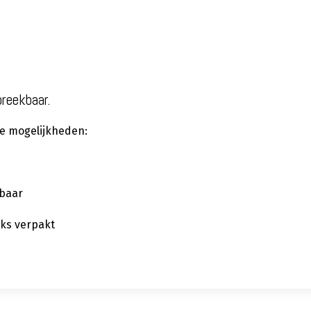
preekbaar.
 de mogelijkheden:
kbaar
tuks verpakt