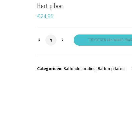
Hart pilaar
€
24,95
Hart pilaar aantal
TOEVOEGEN AAN WINKELWA
Categorieën:
Ballondecoraties
,
Ballon pilaren