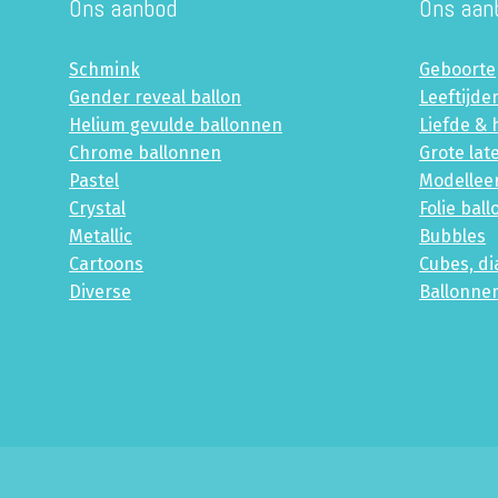
Ons aanbod
Ons aan
Schmink
Geboorte
Gender reveal ballon
Leeftijde
Helium gevulde ballonnen
Liefde & 
Chrome ballonnen
Grote lat
Pastel
Modellee
Crystal
Folie bal
Metallic
Bubbles
Cartoons
Cubes, d
Diverse
Ballonne