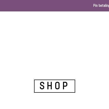
Pin betalin
Home
Webshop
Kleurenkaart
Ballondec
SHOP