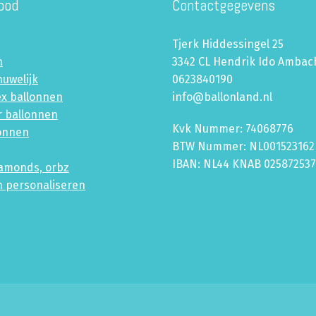
bod
Contactgegevens
Tjerk Hiddessingel 25
n
3342 CL Hendrik Ido Ambac
huwelijk
0623840190
ex ballonnen
info@ballonland.nl
r ballonnen
Kvk Nummer: 74068776
lonnen
BTW Nummer: NL001523162
IBAN: NL44 KNAB 02587253
iamonds, orbz
n personaliseren