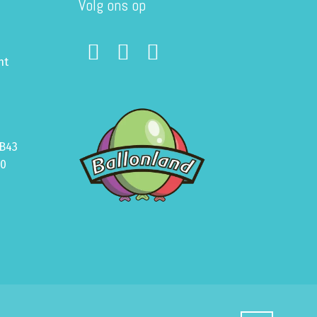
Volg ons op
ht
B43
70