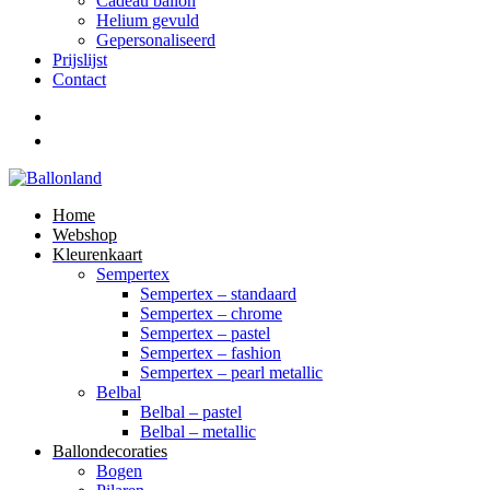
Cadeau ballon
Helium gevuld
Gepersonaliseerd
Prijslijst
Contact
Home
Webshop
Kleurenkaart
Sempertex
Sempertex – standaard
Sempertex – chrome
Sempertex – pastel
Sempertex – fashion
Sempertex – pearl metallic
Belbal
Belbal – pastel
Belbal – metallic
Ballondecoraties
Bogen