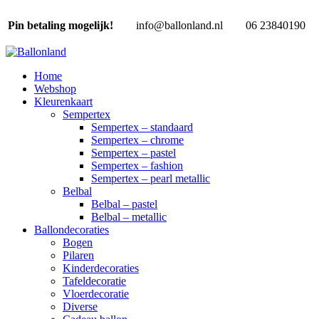
Pin betaling mogelijk!
info@ballonland.nl
06 23840190
Home
Webshop
Kleurenkaart
Sempertex
Sempertex – standaard
Sempertex – chrome
Sempertex – pastel
Sempertex – fashion
Sempertex – pearl metallic
Belbal
Belbal – pastel
Belbal – metallic
Ballondecoraties
Bogen
Pilaren
Kinderdecoraties
Tafeldecoratie
Vloerdecoratie
Diverse