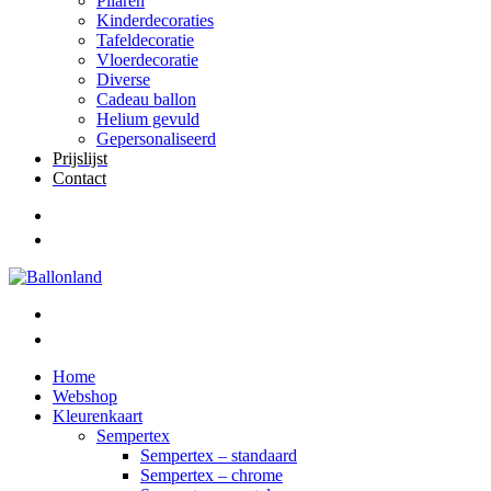
Pilaren
Kinderdecoraties
Tafeldecoratie
Vloerdecoratie
Diverse
Cadeau ballon
Helium gevuld
Gepersonaliseerd
Prijslijst
Contact
Home
Webshop
Kleurenkaart
Sempertex
Sempertex – standaard
Sempertex – chrome