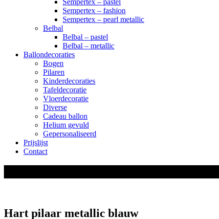
Sempertex – pastel
Sempertex – fashion
Sempertex – pearl metallic
Belbal
Belbal – pastel
Belbal – metallic
Ballondecoraties
Bogen
Pilaren
Kinderdecoraties
Tafeldecoratie
Vloerdecoratie
Diverse
Cadeau ballon
Helium gevuld
Gepersonaliseerd
Prijslijst
Contact
shop
Hart pilaar metallic blauw