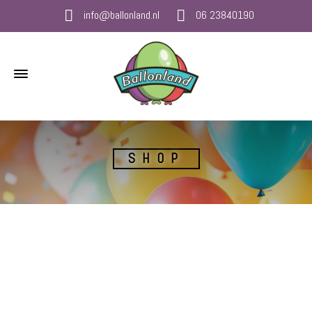
info@ballonland.nl
06 23840190
SHOP