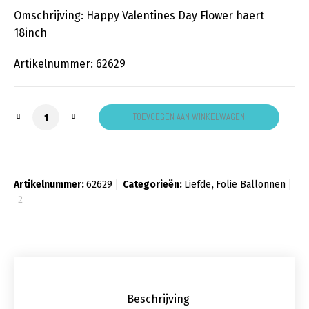
Omschrijving: Happy Valentines Day Flower haert
18inch
Artikelnummer: 62629
Happy Valentines Day Flower Heart aantal
TOEVOEGEN AAN WINKELWAGEN
Artikelnummer:
62629
Categorieën:
Liefde
,
Folie Ballonnen
Beschrijving