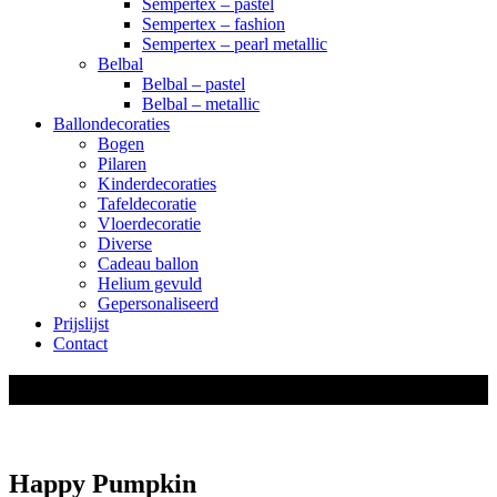
Sempertex – pastel
Sempertex – fashion
Sempertex – pearl metallic
Belbal
Belbal – pastel
Belbal – metallic
Ballondecoraties
Bogen
Pilaren
Kinderdecoraties
Tafeldecoratie
Vloerdecoratie
Diverse
Cadeau ballon
Helium gevuld
Gepersonaliseerd
Prijslijst
Contact
shop
Happy Pumpkin