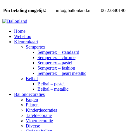
Pin betaling mogelijk!
info@ballonland.nl
06 23840190
Home
Webshop
Kleurenkaart
Sempertex
Sempertex – standaard
Sempertex – chrome
Sempertex – pastel
Sempertex – fashion
Sempertex – pearl metallic
Belbal
Belbal – pastel
Belbal – metallic
Ballondecoraties
Bogen
Pilaren
Kinderdecoraties
Tafeldecoratie
Vloerdecoratie
Diverse