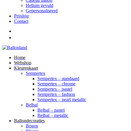
Cadeau ballon
Helium gevuld
Gepersonaliseerd
Prijslijst
Contact
Home
Webshop
Kleurenkaart
Sempertex
Sempertex – standaard
Sempertex – chrome
Sempertex – pastel
Sempertex – fashion
Sempertex – pearl metallic
Belbal
Belbal – pastel
Belbal – metallic
Ballondecoraties
Bogen