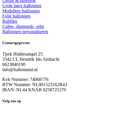
Liefde & huwelijk
Grote latex ballonnen
Modelleer ballonnen
Folie ballonnen
Bubbles
Cubes, diamonds, orbz
Ballonnen personaliseren
Contactgegevens
Tjerk Hiddessingel 25
3342 CL Hendrik Ido Ambacht
0623840190
info@ballonland.nl
Kvk Nummer: 74068776
BTW Nummer: NL001523162B43
IBAN: NL44 KNAB 0258725370
Volg ons op