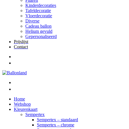
Pilaren
Kinderdecoraties
Tafeldecoratie
Vloerdecoratie
Diverse
Cadeau ballon
Helium gevuld
Gepersonaliseerd
Prijslijst
Contact
Home
Webshop
Kleurenkaart
Sempertex
Sempertex – standaard
Sempertex – chrome