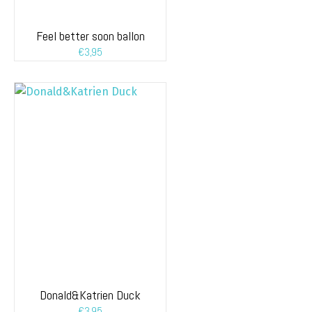
Feel better soon ballon
€
3,95
Donald&Katrien Duck
€
3,95