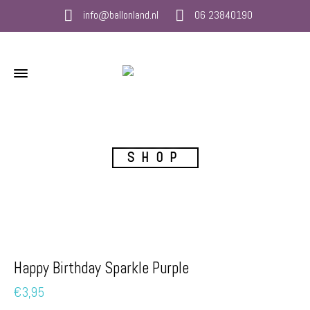
info@ballonland.nl
06 23840190
SHOP
Happy Birthday Sparkle Purple
€
3,95