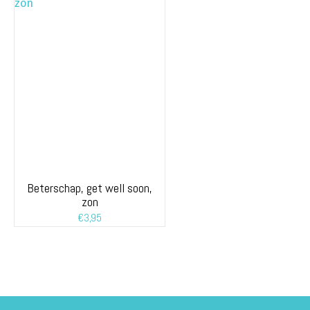
Beterschap, get well soon,
zon
€
3,95