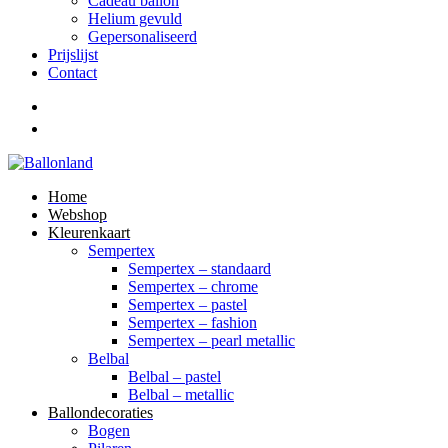
Cadeau ballon
Helium gevuld
Gepersonaliseerd
Prijslijst
Contact
Home
Webshop
Kleurenkaart
Sempertex
Sempertex – standaard
Sempertex – chrome
Sempertex – pastel
Sempertex – fashion
Sempertex – pearl metallic
Belbal
Belbal – pastel
Belbal – metallic
Ballondecoraties
Bogen