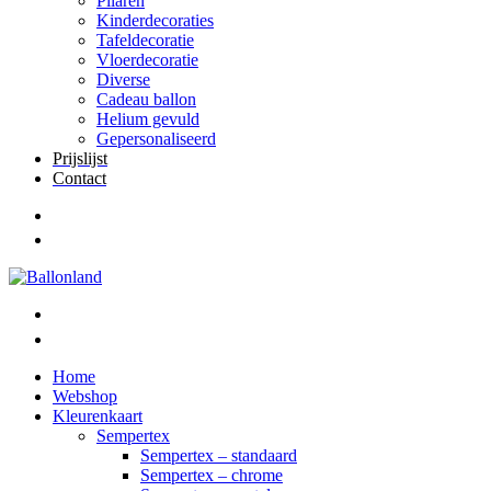
Pilaren
Kinderdecoraties
Tafeldecoratie
Vloerdecoratie
Diverse
Cadeau ballon
Helium gevuld
Gepersonaliseerd
Prijslijst
Contact
Home
Webshop
Kleurenkaart
Sempertex
Sempertex – standaard
Sempertex – chrome