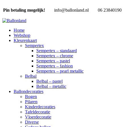
Pin betaling mogelijk!
info@ballonland.nl
06 23840190
Home
Webshop
Kleurenkaart
Sempertex
Sempertex – standaard
Sempertex – chrome
Sempertex – pastel
Sempertex – fashion
Sempertex – pearl metallic
Belbal
Belbal – pastel
Belbal – metallic
Ballondecoraties
Bogen
Pilaren
Kinderdecoraties
Tafeldecoratie
Vloerdecoratie
Diverse