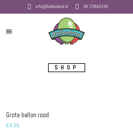
info@ballonland.nl
06 23840190
SHOP
Grote ballon rood
€
4,95