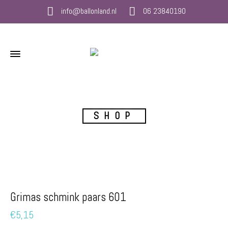
info@ballonland.nl
06 23840190
SHOP
Grimas schmink paars 601
€
5,15