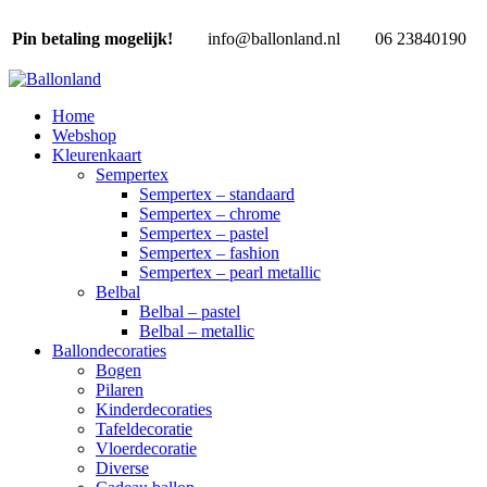
Pin betaling mogelijk!
info@ballonland.nl
06 23840190
Home
Webshop
Kleurenkaart
Sempertex
Sempertex – standaard
Sempertex – chrome
Sempertex – pastel
Sempertex – fashion
Sempertex – pearl metallic
Belbal
Belbal – pastel
Belbal – metallic
Ballondecoraties
Bogen
Pilaren
Kinderdecoraties
Tafeldecoratie
Vloerdecoratie
Diverse