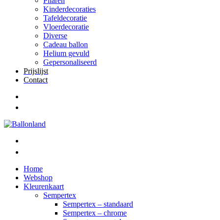
Pilaren
Kinderdecoraties
Tafeldecoratie
Vloerdecoratie
Diverse
Cadeau ballon
Helium gevuld
Gepersonaliseerd
Prijslijst
Contact
Home
Webshop
Kleurenkaart
Sempertex
Sempertex – standaard
Sempertex – chrome