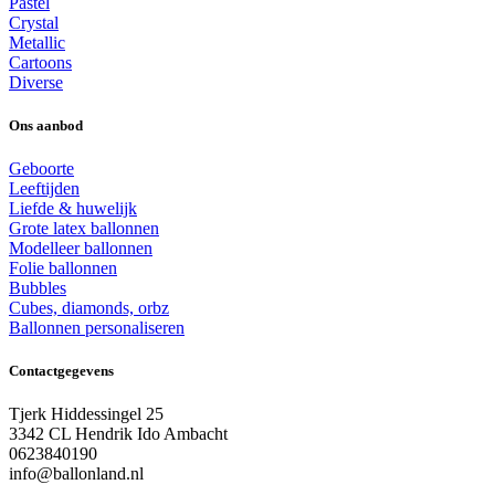
Pastel
Crystal
Metallic
Cartoons
Diverse
Ons aanbod
Geboorte
Leeftijden
Liefde & huwelijk
Grote latex ballonnen
Modelleer ballonnen
Folie ballonnen
Bubbles
Cubes, diamonds, orbz
Ballonnen personaliseren
Contactgegevens
Tjerk Hiddessingel 25
3342 CL Hendrik Ido Ambacht
0623840190
info@ballonland.nl