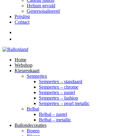
Cadeau ballon
Helium gevuld
Gepersonaliseerd
Prijslijst
Contact
Home
Webshop
Kleurenkaart
Sempertex
Sempertex – standaard
Sempertex – chrome
Sempertex – pastel
Sempertex – fashion
Sempertex – pearl metallic
Belbal
Belbal – pastel
Belbal – metallic
Ballondecoraties
Bogen