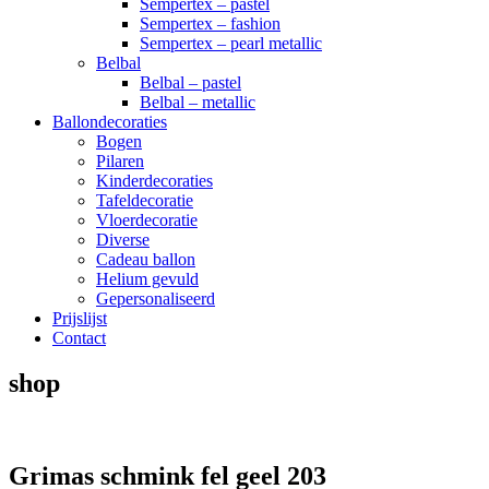
Sempertex – pastel
Sempertex – fashion
Sempertex – pearl metallic
Belbal
Belbal – pastel
Belbal – metallic
Ballondecoraties
Bogen
Pilaren
Kinderdecoraties
Tafeldecoratie
Vloerdecoratie
Diverse
Cadeau ballon
Helium gevuld
Gepersonaliseerd
Prijslijst
Contact
shop
Grimas schmink fel geel 203