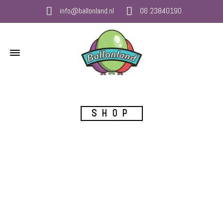
info@ballonland.nl
06 23840190
SHOP