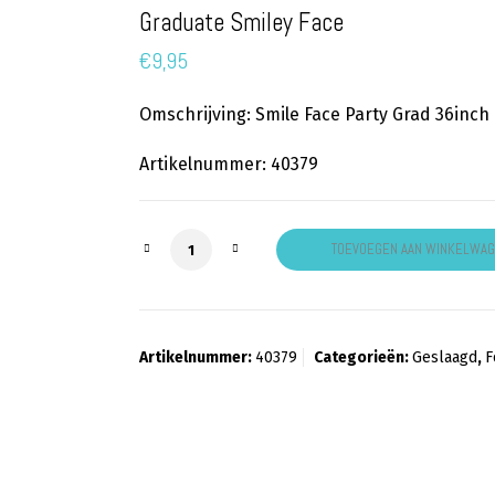
Graduate Smiley Face
€
9,95
Omschrijving: Smile Face Party Grad 36inch
Artikelnummer: 40379
Graduate Smiley Face aantal
TOEVOEGEN AAN WINKELWA
Artikelnummer:
40379
Categorieën:
Geslaagd
,
F