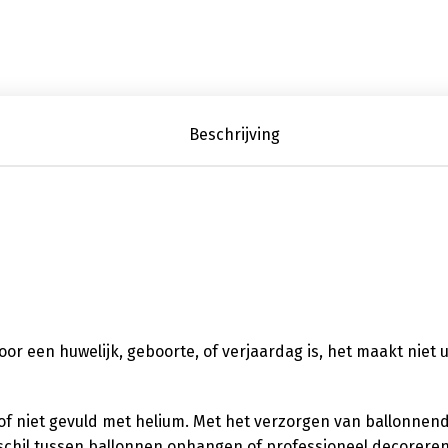
Beschrijving
 voor een huwelijk, geboorte, of verjaardag is, het maakt niet 
l of niet gevuld met helium. Met het verzorgen van ballonnen
verschil tussen ballonnen ophangen of professioneel decorere