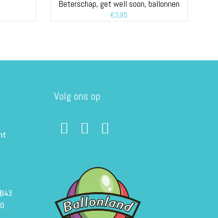
Beterschap, get well soon, ballonnen
€
3,95
Volg ons op
ht
B43
70