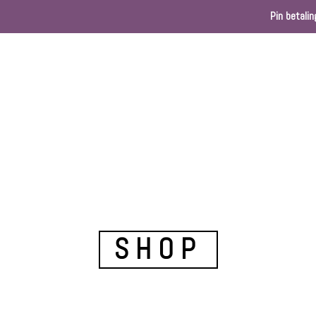
Pin betalin
Home
Webshop
Kleurenkaart
Ballondec
SHOP