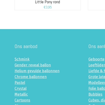
Little Pony rond
€
3,95
Ons aanbod
Ons aan
Schmink
Geboorte
Gender reveal ballon
Leeftijde
Helium gevulde ballonnen
Liefde & 
Chrome ballonnen
Grote lat
Pastel
Modellee
Crystal
Folie bal
Metallic
Bubbles
Cartoons
Cubes, d