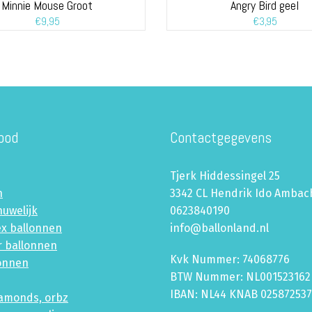
Minnie Mouse Groot
Angry Bird geel
€
9,95
€
3,95
bod
Contactgegevens
Tjerk Hiddessingel 25
n
3342 CL Hendrik Ido Ambac
huwelijk
0623840190
ex ballonnen
info@ballonland.nl
r ballonnen
Kvk Nummer: 74068776
lonnen
BTW Nummer: NL001523162
IBAN: NL44 KNAB 02587253
iamonds, orbz