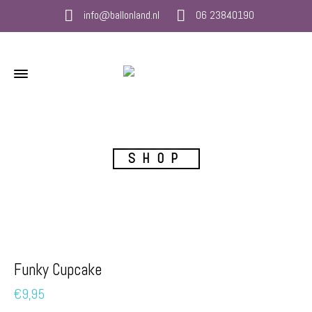
info@ballonland.nl
06 23840190
SHOP
Funky Cupcake
€
9,95