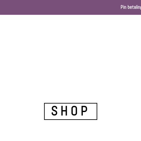
Pin betalin
Home
Webshop
Kleurenkaart
Ballondec
SHOP