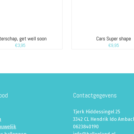
terschap, get well soon
Cars Super shape
€
3,95
€
9,95
bod
Contactgegevens
Tjerk Hiddessingel 25
n
3342 CL Hendrik Ido Ambac
huwelijk
0623840190