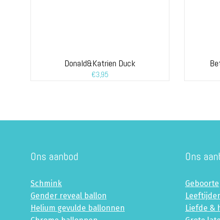
Donald&Katrien Duck
Be
€
3,95
Ons aanbod
Ons aan
Schmink
Geboorte
Gender reveal ballon
Leeftijde
Helium gevulde ballonnen
Liefde & 