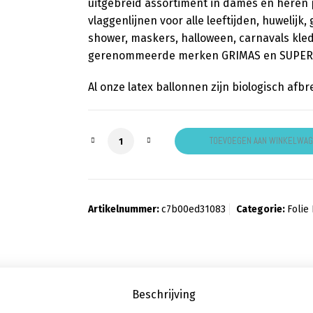
uitgebreid assortiment in dames en heren p
vlaggenlijnen voor alle leeftijden, huwelijk
shower, maskers, halloween, carnavals kled
gerenommeerde merken GRIMAS en SUPERSTA
Al onze latex ballonnen zijn biologisch afb
folieballon xl blauwe dolfijn aantal
TOEVOEGEN AAN WINKELWA
Artikelnummer:
c7b00ed31083
Categorie:
Folie
Beschrijving