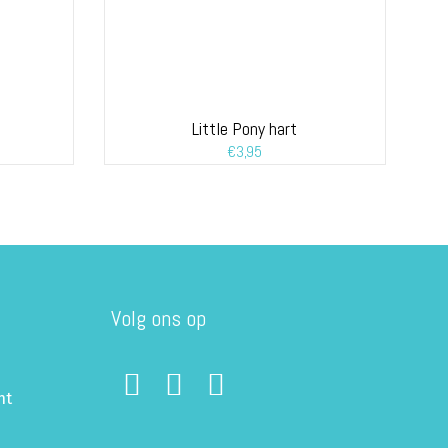
Little Pony hart
€
3,95
Volg ons op
ht