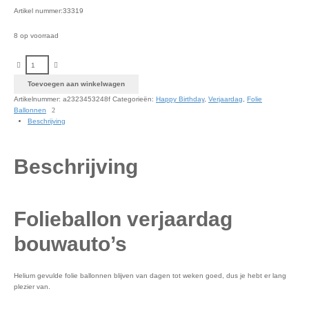
Artikel nummer:33319
8 op voorraad
Folieballon verjaardag bouwauto's aantal
Toevoegen aan winkelwagen
Artikelnummer:
a2323453248f
Categorieën:
Happy Birthday
,
Verjaardag
,
Folie
Ballonnen
Beschrijving
Beschrijving
Folieballon verjaardag
bouwauto’s
Helium gevulde folie ballonnen blijven van dagen tot weken goed, dus je hebt er lang
plezier van.