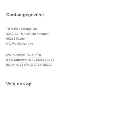
Contactgegevens
Tjerk Hiddessingel 25
3342 CL Hendrik Ido Ambacht
0623840190
info@ballonland.nl
Kvk Nummer: 74068776
BTW Nummer: NL001523162B43
IBAN: NL44 KNAB 0258725370
Volg ons op