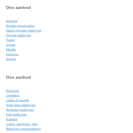
Ons aanbod
Schmink
Gender reveal ballon
Helium gevulde ballonnen
Chrome ballonnen
Pastel
Crystal
Metallic
Cartoons
Diverse
Ons aanbod
Geboorte
Leeftijden
Liefde & huwelijk
Grote latex ballonnen
Modelleer ballonnen
Folie ballonnen
Bubbles
Cubes, diamonds, orbz
Ballonnen personaliseren