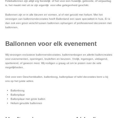
Folieballonnen zijn altijd erg feestelijk of het voor een huwelijk, geboorte, of verjaardag
is, het maakt niet uit ze zijn eigenlijk voor elke gelegenheid geschikt.
Ballonnen zijn er in alle kleuren en vormen, al of niet gevuld met helium. Met het
verzorgen van ballonnendecoraties heeft Ballonland een ware specialiteit in huis. Er is
dan ook een groot verschil tussen ballonnen ophangen of professioneel decoreren met
ballonnen.
Ballonnen voor elk evenement
Wij verzorgen exclusieve ballonnendecoraties, ballonnenbogen en allerlei balloncreaties
voor evenementen, openingen, bruiloften en beurzen. Vrolijk, ingetogen, uitdagend,
spetterend, of gewoon mooi. Wij nodigen u graag uit om te praten over de vele
mogelijkheden.
Ook voor een Geschenkballon, ballonboog, ballonpilaar of tafel decoraties bent u bij
ons op het juiste adres.
Ballonboog
Ballonpilaar
Ballonpilaar met grote ballon
Helium gevulde ballonnen