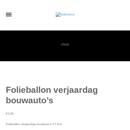
shop
Folieballon verjaardag
bouwauto’s
€
3,95
Folieballon verjaardag bouwauto’s 17 inch