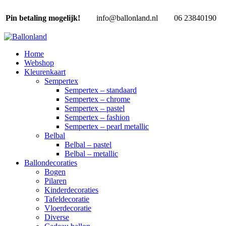
Pin betaling mogelijk!
info@ballonland.nl
06 23840190
Home
Webshop
Kleurenkaart
Sempertex
Sempertex – standaard
Sempertex – chrome
Sempertex – pastel
Sempertex – fashion
Sempertex – pearl metallic
Belbal
Belbal – pastel
Belbal – metallic
Ballondecoraties
Bogen
Pilaren
Kinderdecoraties
Tafeldecoratie
Vloerdecoratie
Diverse