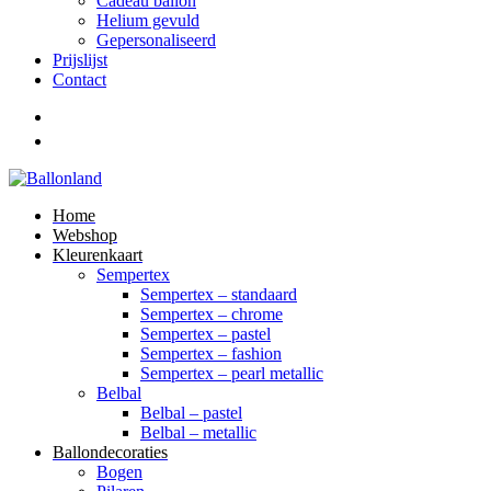
Cadeau ballon
Helium gevuld
Gepersonaliseerd
Prijslijst
Contact
Home
Webshop
Kleurenkaart
Sempertex
Sempertex – standaard
Sempertex – chrome
Sempertex – pastel
Sempertex – fashion
Sempertex – pearl metallic
Belbal
Belbal – pastel
Belbal – metallic
Ballondecoraties
Bogen