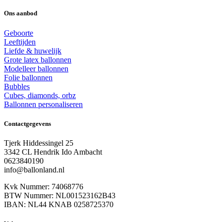
Ons aanbod
Geboorte
Leeftijden
Liefde & huwelijk
Grote latex ballonnen
Modelleer ballonnen
Folie ballonnen
Bubbles
Cubes, diamonds, orbz
Ballonnen personaliseren
Contactgegevens
Tjerk Hiddessingel 25
3342 CL Hendrik Ido Ambacht
0623840190
info@ballonland.nl
Kvk Nummer: 74068776
BTW Nummer: NL001523162B43
IBAN: NL44 KNAB 0258725370