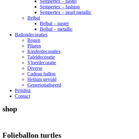
Sempertex – pastel
Sempertex – fashion
Sempertex – pearl metallic
Belbal
Belbal – pastel
Belbal – metallic
Ballondecoraties
Bogen
Pilaren
Kinderdecoraties
Tafeldecoratie
Vloerdecoratie
Diverse
Cadeau ballon
Helium gevuld
Gepersonaliseerd
Prijslijst
Contact
shop
Folieballon turtles