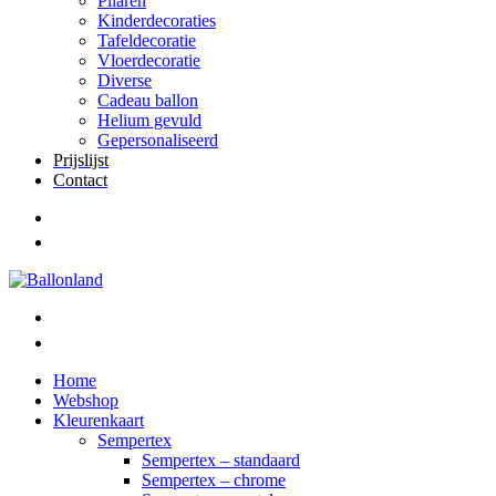
Pilaren
Kinderdecoraties
Tafeldecoratie
Vloerdecoratie
Diverse
Cadeau ballon
Helium gevuld
Gepersonaliseerd
Prijslijst
Contact
Home
Webshop
Kleurenkaart
Sempertex
Sempertex – standaard
Sempertex – chrome