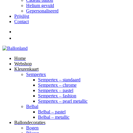
Cadeau ballon
Helium gevuld
Gepersonaliseerd
Prijslijst
Contact
Home
Webshop
Kleurenkaart
Sempertex
Sempertex – standaard
Sempertex – chrome
Sempertex – pastel
Sempertex – fashion
Sempertex – pearl metallic
Belbal
Belbal – pastel
Belbal – metallic
Ballondecoraties
Bogen