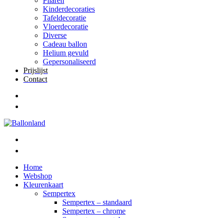
Pilaren
Kinderdecoraties
Tafeldecoratie
Vloerdecoratie
Diverse
Cadeau ballon
Helium gevuld
Gepersonaliseerd
Prijslijst
Contact
Home
Webshop
Kleurenkaart
Sempertex
Sempertex – standaard
Sempertex – chrome