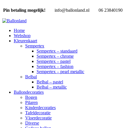
Pin betaling mogelijk!
info@ballonland.nl
06 23840190
Home
Webshop
Kleurenkaart
Sempertex
Sempertex – standaard
Sempertex – chrome
Sempertex – pastel
Sempertex – fashion
Sempertex – pearl metallic
Belbal
Belbal – pastel
Belbal – metallic
Ballondecoraties
Bogen
Pilaren
Kinderdecoraties
Tafeldecoratie
Vloerdecoratie
Diverse