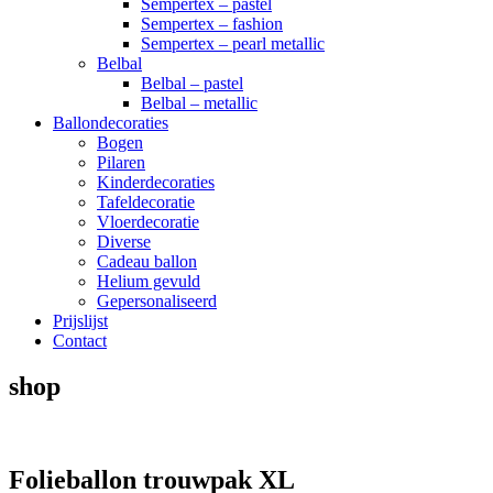
Sempertex – pastel
Sempertex – fashion
Sempertex – pearl metallic
Belbal
Belbal – pastel
Belbal – metallic
Ballondecoraties
Bogen
Pilaren
Kinderdecoraties
Tafeldecoratie
Vloerdecoratie
Diverse
Cadeau ballon
Helium gevuld
Gepersonaliseerd
Prijslijst
Contact
shop
Folieballon trouwpak XL