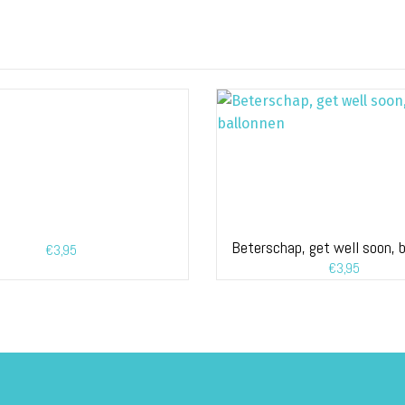
Beterschap, get well soon, 
€
3,95
€
3,95