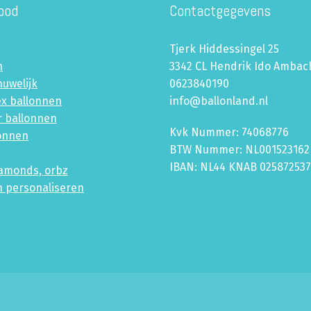
bod
Contactgegevens
Tjerk Hiddessingel 25
n
3342 CL Hendrik Ido Ambac
huwelijk
0623840190
ex ballonnen
info@ballonland.nl
r ballonnen
Kvk Nummer: 74068776
lonnen
BTW Nummer: NL001523162
IBAN: NL44 KNAB 02587253
iamonds, orbz
n personaliseren