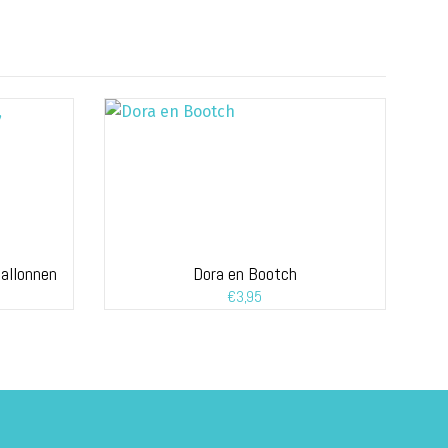
ballonnen
Dora en Bootch
€
3,95