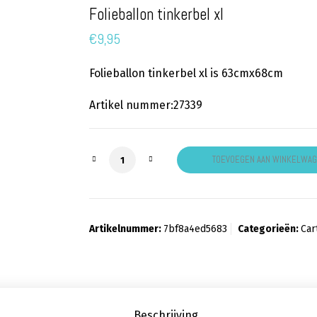
Folieballon tinkerbel xl
€
9,95
Folieballon tinkerbel xl is 63cmx68cm
Artikel nummer:27339
Folieballon tinkerbel xl aantal
TOEVOEGEN AAN WINKELWA
Artikelnummer:
7bf8a4ed5683
Categorieën:
Car
Beschrijving