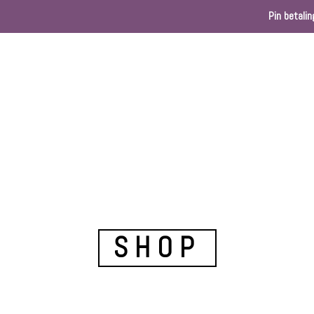
Pin betalin
Home
Webshop
Kleurenkaart
Ballondec
SHOP