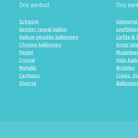
Ons aanbod
Ons aan
Schmink
Geboorte
Gender reveal ballon
Leeftijde
Helium gevulde ballonnen
Liefde & 
Chrome ballonnen
Grote lat
Pastel
Modellee
Crystal
Folie bal
Metallic
Bubbles
Cartoons
Cubes, d
Diverse
Ballonne