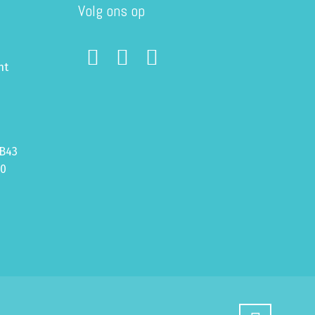
Volg ons op
ht
B43
70