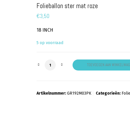
Folieballon ster mat roze
€
3,50
18 INCH
5 op voorraad
Folieballon ster mat roze aantal
TOEVOEGEN AAN WINKELWA
Artikelnummer:
GR192M03PK
Categorieën:
Foli