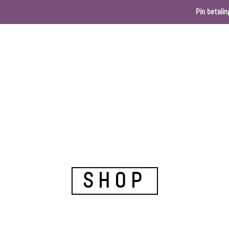
Pin betalin
Home
Webshop
Kleurenkaart
Ballondec
SHOP