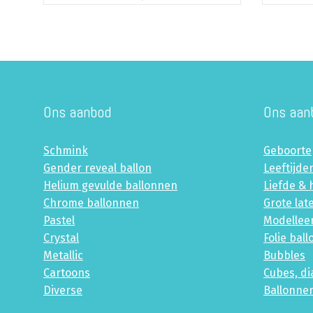
Ons aanbod
Ons aan
Schmink
Geboorte
Gender reveal ballon
Leeftijde
Helium gevulde ballonnen
Liefde & 
Chrome ballonnen
Grote lat
Pastel
Modellee
Crystal
Folie bal
Metallic
Bubbles
Cartoons
Cubes, d
Diverse
Ballonne