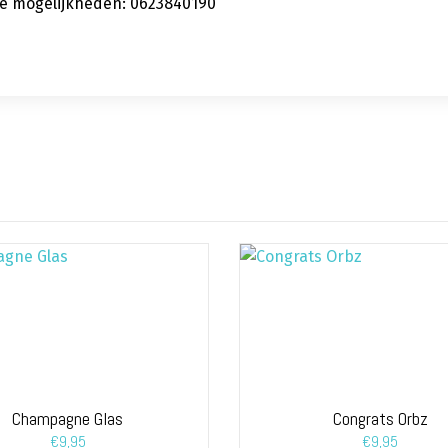
 de mogelijkheden: 0623840190
Champagne Glas
Congrats Orbz
€
9,95
€
9,95