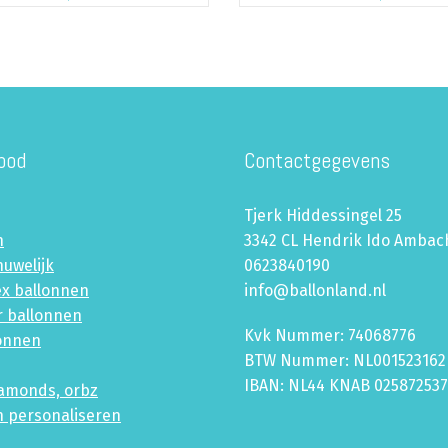
bod
Contactgegevens
Tjerk Hiddessingel 25
n
3342 CL Hendrik Ido Ambac
huwelijk
0623840190
ex ballonnen
info@ballonland.nl
r ballonnen
Kvk Nummer: 74068776
lonnen
BTW Nummer: NL001523162
IBAN: NL44 KNAB 02587253
iamonds, orbz
n personaliseren