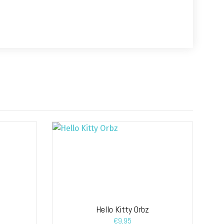
Hello Kitty Orbz
€
9,95