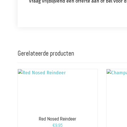
Vraag vrijblijvend een offerte aan of bel voor
Gerelateerde producten
Red Nosed Reindeer
€
9,95