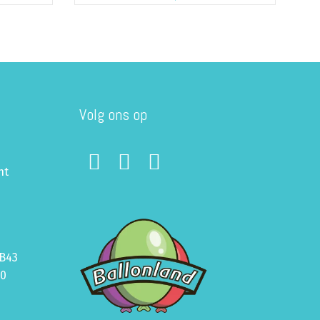
Volg ons op
ht
B43
70