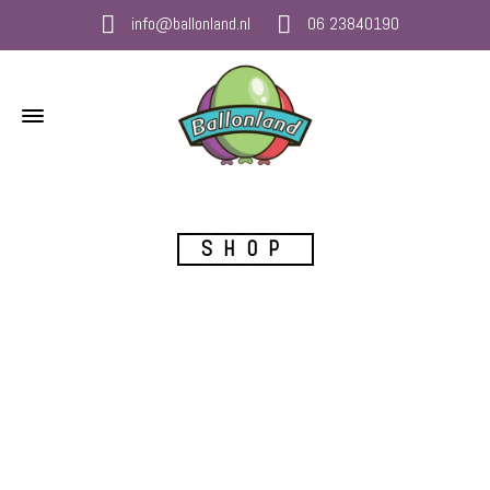
info@ballonland.nl
06 23840190
SHOP