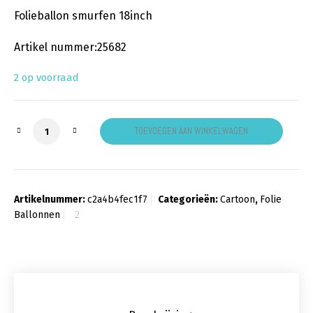
Folieballon smurfen 18inch
Artikel nummer:25682
2 op voorraad
Folieballon smurfen aantal
TOEVOEGEN AAN WINKELWAGEN
Artikelnummer:
c2a4b4fec1f7
Categorieën:
Cartoon
,
Folie
Ballonnen