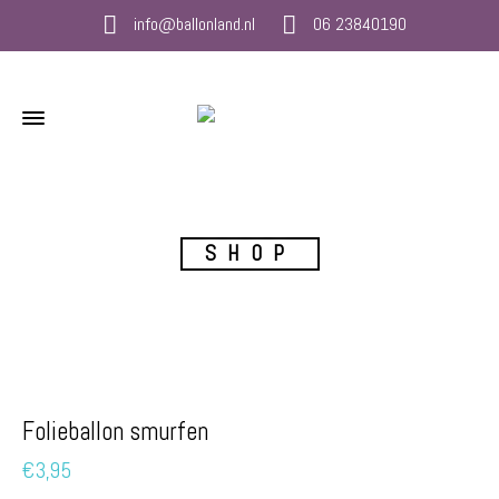
info@ballonland.nl
06 23840190
SHOP
Folieballon smurfen
€
3,95