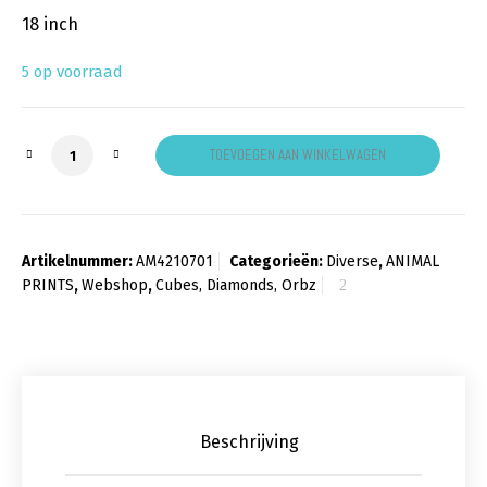
18 inch
5 op voorraad
Folieballon orbz zebra aantal
TOEVOEGEN AAN WINKELWAGEN
Artikelnummer:
AM4210701
Categorieën:
Diverse
,
ANIMAL
PRINTS
,
Webshop
,
Cubes, Diamonds, Orbz
Beschrijving