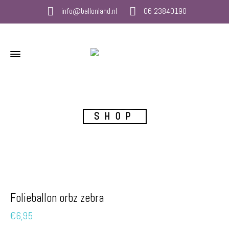
info@ballonland.nl
06 23840190
SHOP
Folieballon orbz zebra
€
6,95