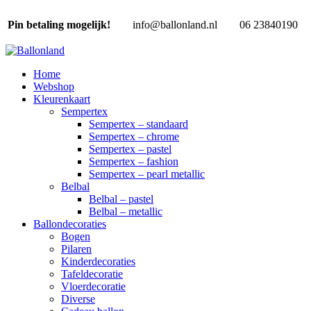
Pin betaling mogelijk!
info@ballonland.nl
06 23840190
Home
Webshop
Kleurenkaart
Sempertex
Sempertex – standaard
Sempertex – chrome
Sempertex – pastel
Sempertex – fashion
Sempertex – pearl metallic
Belbal
Belbal – pastel
Belbal – metallic
Ballondecoraties
Bogen
Pilaren
Kinderdecoraties
Tafeldecoratie
Vloerdecoratie
Diverse