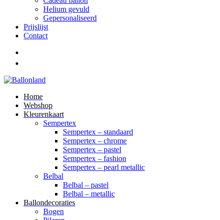
Cadeau ballon
Helium gevuld
Gepersonaliseerd
Prijslijst
Contact
Home
Webshop
Kleurenkaart
Sempertex
Sempertex – standaard
Sempertex – chrome
Sempertex – pastel
Sempertex – fashion
Sempertex – pearl metallic
Belbal
Belbal – pastel
Belbal – metallic
Ballondecoraties
Bogen