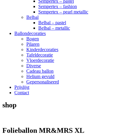
Sempertex – pastel
Sempertex – fashion
Sempertex – pearl metallic
Belbal
Belbal – pastel
Belbal – metallic
Ballondecoraties
Bogen
Pilaren
Kinderdecoraties
Tafeldecoratie
Vloerdecoratie
Diverse
Cadeau ballon
Helium gevuld
Gepersonaliseerd
Prijslijst
Contact
shop
Folieballon MR&MRS XL