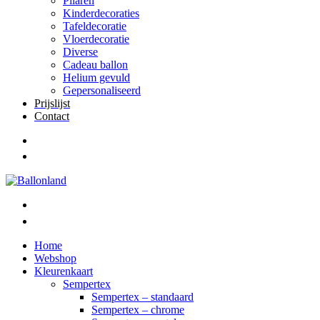
Pilaren
Kinderdecoraties
Tafeldecoratie
Vloerdecoratie
Diverse
Cadeau ballon
Helium gevuld
Gepersonaliseerd
Prijslijst
Contact
Home
Webshop
Kleurenkaart
Sempertex
Sempertex – standaard
Sempertex – chrome