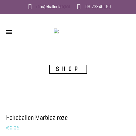
info@ballonland.nl
06 23840190
SHOP
Folieballon Marblez roze
€
6,95