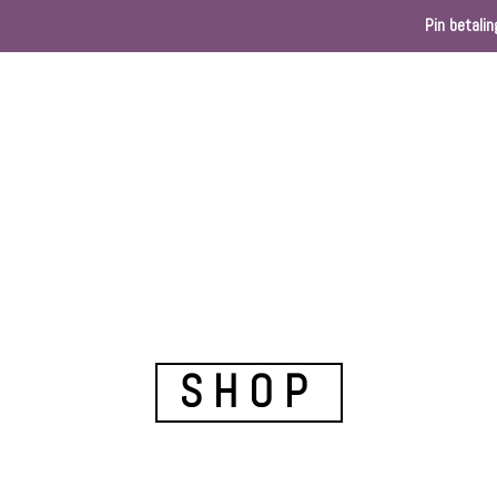
Pin betalin
Home
Webshop
Kleurenkaart
Ballondec
SHOP