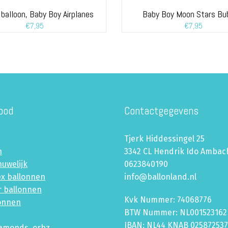
balloon, Baby Boy Airplanes
Baby Boy Moon Stars Bu
€
7,95
€
7,95
bod
Contactgegevens
Tjerk Hiddessingel 25
n
3342 CL Hendrik Ido Ambac
huwelijk
0623840190
ex ballonnen
info@ballonland.nl
r ballonnen
Kvk Nummer: 74068776
lonnen
BTW Nummer: NL001523162
IBAN: NL44 KNAB 02587253
iamonds, orbz