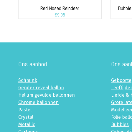
Red Nosed Reindeer
Bubble 
€
9,95
Ons aanbod
Ons aan
Schmink
Geboorte
Gender reveal ballon
Leeftijde
Helium gevulde ballonnen
Liefde & 
Chrome ballonnen
Grote lat
Pastel
Modellee
Crystal
Folie bal
Metallic
Bubbles
Cartoons
Cubes, d