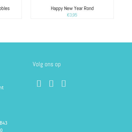
bbles
Happy New Year Rond
€
3,95
Volg ons op
ht
B43
70