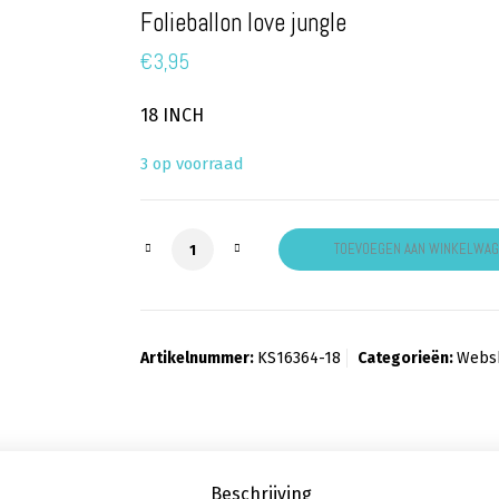
Folieballon love jungle
€
3,95
18 INCH
3 op voorraad
Folieballon love jungle aantal
TOEVOEGEN AAN WINKELWA
Artikelnummer:
KS16364-18
Categorieën:
Webs
Beschrijving