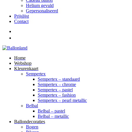
Cadeau ballon
Helium gevuld
Gepersonaliseerd
Prijslijst
Contact
Home
Webshop
Kleurenkaart
Sempertex
Sempertex – standaard
Sempertex – chrome
Sempertex – pastel
Sempertex – fashion
Sempertex – pearl metallic
Belbal
Belbal – pastel
Belbal – metallic
Ballondecoraties
Bogen