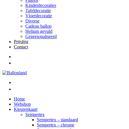
Pilaren
Kinderdecoraties
Tafeldecoratie
Vloerdecoratie
Diverse
Cadeau ballon
Helium gevuld
Gepersonaliseerd
Prijslijst
Contact
Home
Webshop
Kleurenkaart
Sempertex
Sempertex – standaard
Sempertex – chrome