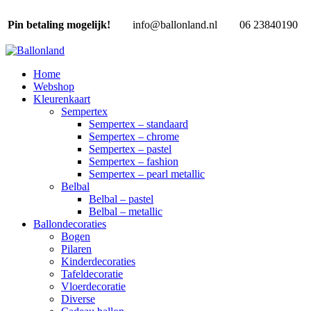
Pin betaling mogelijk!
info@ballonland.nl
06 23840190
Home
Webshop
Kleurenkaart
Sempertex
Sempertex – standaard
Sempertex – chrome
Sempertex – pastel
Sempertex – fashion
Sempertex – pearl metallic
Belbal
Belbal – pastel
Belbal – metallic
Ballondecoraties
Bogen
Pilaren
Kinderdecoraties
Tafeldecoratie
Vloerdecoratie
Diverse