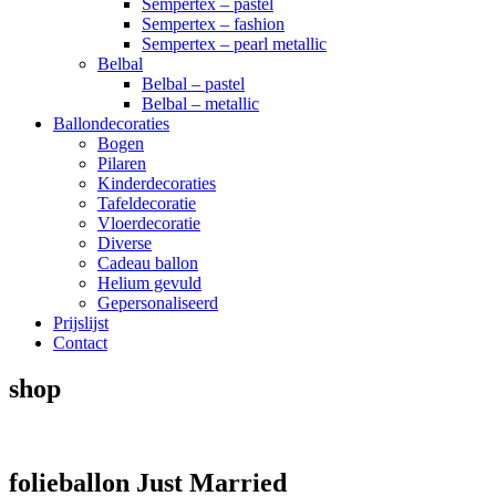
Sempertex – pastel
Sempertex – fashion
Sempertex – pearl metallic
Belbal
Belbal – pastel
Belbal – metallic
Ballondecoraties
Bogen
Pilaren
Kinderdecoraties
Tafeldecoratie
Vloerdecoratie
Diverse
Cadeau ballon
Helium gevuld
Gepersonaliseerd
Prijslijst
Contact
shop
folieballon Just Married