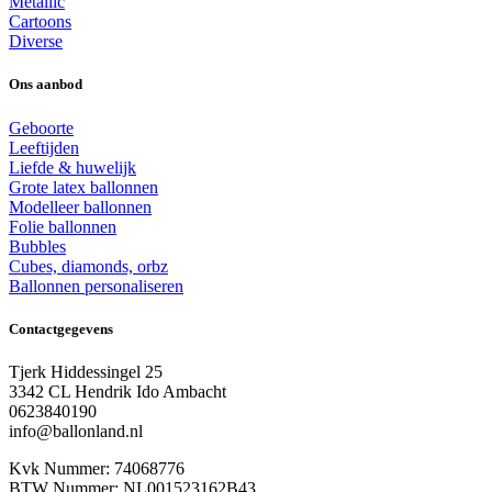
Metallic
Cartoons
Diverse
Ons aanbod
Geboorte
Leeftijden
Liefde & huwelijk
Grote latex ballonnen
Modelleer ballonnen
Folie ballonnen
Bubbles
Cubes, diamonds, orbz
Ballonnen personaliseren
Contactgegevens
Tjerk Hiddessingel 25
3342 CL Hendrik Ido Ambacht
0623840190
info@ballonland.nl
Kvk Nummer: 74068776
BTW Nummer: NL001523162B43