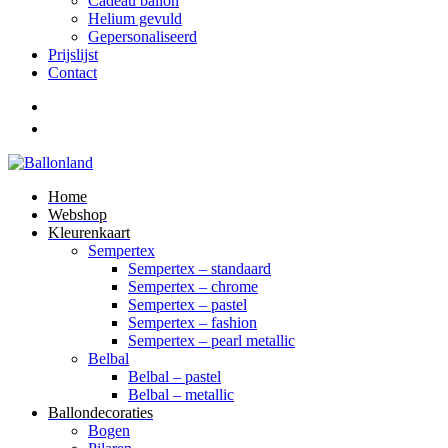
Cadeau ballon
Helium gevuld
Gepersonaliseerd
Prijslijst
Contact
Home
Webshop
Kleurenkaart
Sempertex
Sempertex – standaard
Sempertex – chrome
Sempertex – pastel
Sempertex – fashion
Sempertex – pearl metallic
Belbal
Belbal – pastel
Belbal – metallic
Ballondecoraties
Bogen