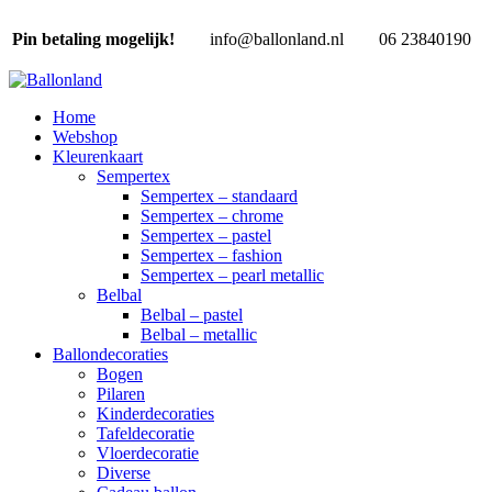
Pin betaling mogelijk!
info@ballonland.nl
06 23840190
Home
Webshop
Kleurenkaart
Sempertex
Sempertex – standaard
Sempertex – chrome
Sempertex – pastel
Sempertex – fashion
Sempertex – pearl metallic
Belbal
Belbal – pastel
Belbal – metallic
Ballondecoraties
Bogen
Pilaren
Kinderdecoraties
Tafeldecoratie
Vloerdecoratie
Diverse