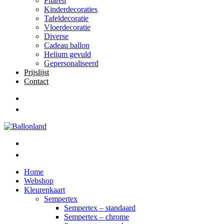
Pilaren
Kinderdecoraties
Tafeldecoratie
Vloerdecoratie
Diverse
Cadeau ballon
Helium gevuld
Gepersonaliseerd
Prijslijst
Contact
Home
Webshop
Kleurenkaart
Sempertex
Sempertex – standaard
Sempertex – chrome