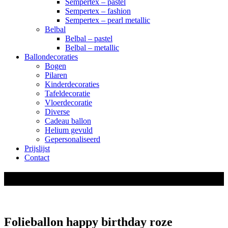
Sempertex – pastel
Sempertex – fashion
Sempertex – pearl metallic
Belbal
Belbal – pastel
Belbal – metallic
Ballondecoraties
Bogen
Pilaren
Kinderdecoraties
Tafeldecoratie
Vloerdecoratie
Diverse
Cadeau ballon
Helium gevuld
Gepersonaliseerd
Prijslijst
Contact
shop
Folieballon happy birthday roze