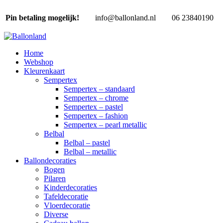
Pin betaling mogelijk!
info@ballonland.nl
06 23840190
Home
Webshop
Kleurenkaart
Sempertex
Sempertex – standaard
Sempertex – chrome
Sempertex – pastel
Sempertex – fashion
Sempertex – pearl metallic
Belbal
Belbal – pastel
Belbal – metallic
Ballondecoraties
Bogen
Pilaren
Kinderdecoraties
Tafeldecoratie
Vloerdecoratie
Diverse