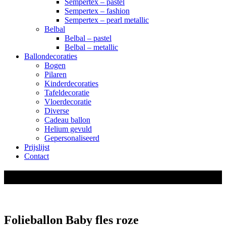
Sempertex – pastel
Sempertex – fashion
Sempertex – pearl metallic
Belbal
Belbal – pastel
Belbal – metallic
Ballondecoraties
Bogen
Pilaren
Kinderdecoraties
Tafeldecoratie
Vloerdecoratie
Diverse
Cadeau ballon
Helium gevuld
Gepersonaliseerd
Prijslijst
Contact
shop
Folieballon Baby fles roze