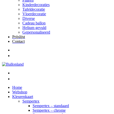
Pilaren
Kinderdecoraties
Tafeldecoratie
Vloerdecoratie
Diverse
Cadeau ballon
Helium gevuld
Gepersonaliseerd
Prijslijst
Contact
Home
Webshop
Kleurenkaart
Sempertex
Sempertex – standaard
Sempertex – chrome