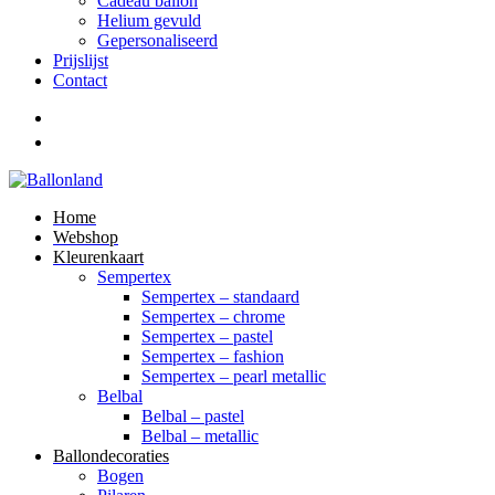
Cadeau ballon
Helium gevuld
Gepersonaliseerd
Prijslijst
Contact
Home
Webshop
Kleurenkaart
Sempertex
Sempertex – standaard
Sempertex – chrome
Sempertex – pastel
Sempertex – fashion
Sempertex – pearl metallic
Belbal
Belbal – pastel
Belbal – metallic
Ballondecoraties
Bogen