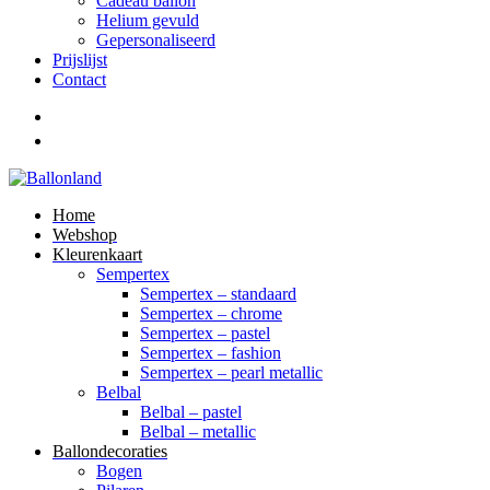
Cadeau ballon
Helium gevuld
Gepersonaliseerd
Prijslijst
Contact
Home
Webshop
Kleurenkaart
Sempertex
Sempertex – standaard
Sempertex – chrome
Sempertex – pastel
Sempertex – fashion
Sempertex – pearl metallic
Belbal
Belbal – pastel
Belbal – metallic
Ballondecoraties
Bogen