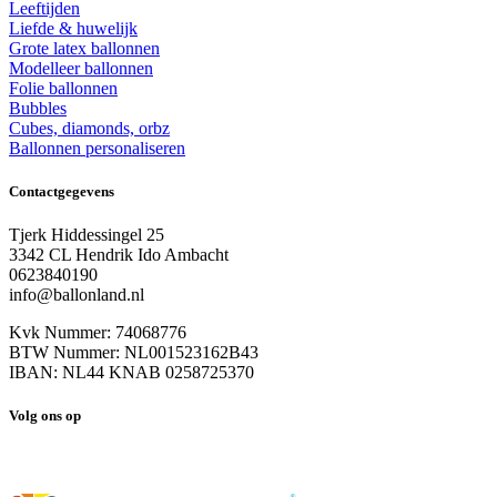
Leeftijden
Liefde & huwelijk
Grote latex ballonnen
Modelleer ballonnen
Folie ballonnen
Bubbles
Cubes, diamonds, orbz
Ballonnen personaliseren
Contactgegevens
Tjerk Hiddessingel 25
3342 CL Hendrik Ido Ambacht
0623840190
info@ballonland.nl
Kvk Nummer: 74068776
BTW Nummer: NL001523162B43
IBAN: NL44 KNAB 0258725370
Volg ons op