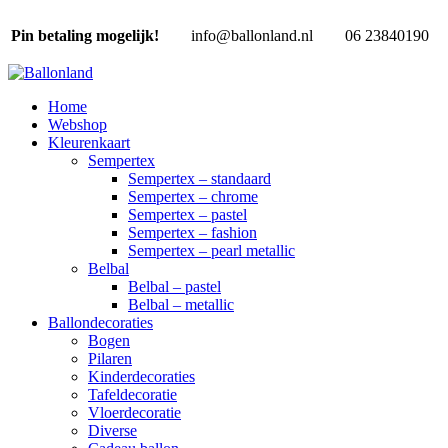
Pin betaling mogelijk!
info@ballonland.nl
06 23840190
Home
Webshop
Kleurenkaart
Sempertex
Sempertex – standaard
Sempertex – chrome
Sempertex – pastel
Sempertex – fashion
Sempertex – pearl metallic
Belbal
Belbal – pastel
Belbal – metallic
Ballondecoraties
Bogen
Pilaren
Kinderdecoraties
Tafeldecoratie
Vloerdecoratie
Diverse