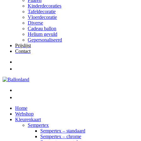
Pilaren
Kinderdecoraties
Tafeldecoratie
Vloerdecoratie
Diverse
Cadeau ballon
Helium gevuld
Gepersonaliseerd
Prijslijst
Contact
Home
Webshop
Kleurenkaart
Sempertex
Sempertex – standaard
Sempertex – chrome