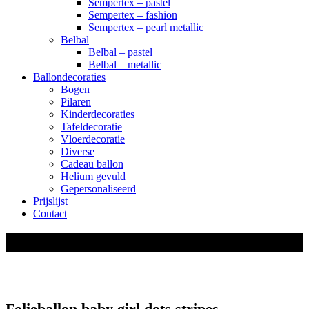
Sempertex – pastel
Sempertex – fashion
Sempertex – pearl metallic
Belbal
Belbal – pastel
Belbal – metallic
Ballondecoraties
Bogen
Pilaren
Kinderdecoraties
Tafeldecoratie
Vloerdecoratie
Diverse
Cadeau ballon
Helium gevuld
Gepersonaliseerd
Prijslijst
Contact
shop
Folieballon baby girl dots stripes