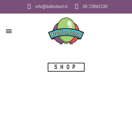
info@ballonland.nl
06 23840190
SHOP