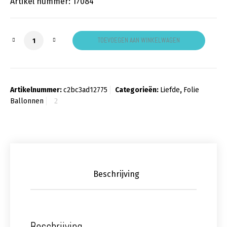
Artikel nummer: 17084
Folieballon Always aantal
TOEVOEGEN AAN WINKELWAGEN
Artikelnummer:
c2bc3ad12775
Categorieën:
Liefde
,
Folie
Ballonnen
Beschrijving
Beschrijving