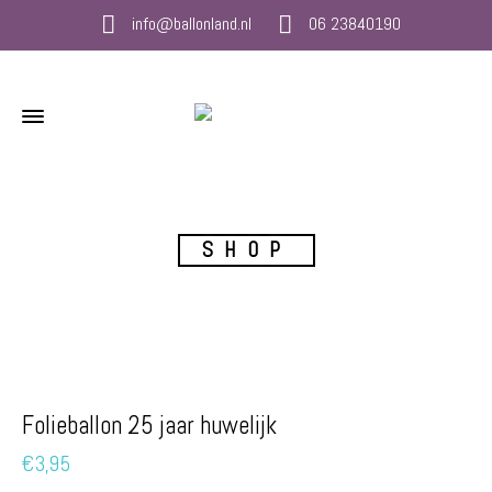
info@ballonland.nl
06 23840190
SHOP
Folieballon 25 jaar huwelijk
€
3,95