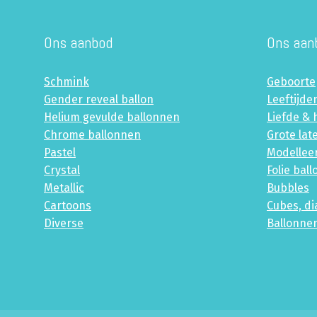
Ons aanbod
Ons aan
Schmink
Geboorte
Gender reveal ballon
Leeftijde
Helium gevulde ballonnen
Liefde & 
Chrome ballonnen
Grote lat
Pastel
Modellee
Crystal
Folie bal
Metallic
Bubbles
Cartoons
Cubes, d
Diverse
Ballonne