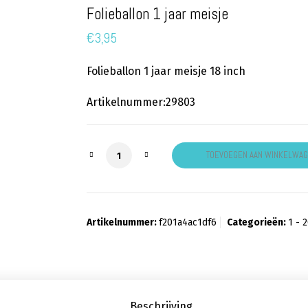
Folieballon 1 jaar meisje
€
3,95
Folieballon 1 jaar meisje 18 inch
Artikelnummer:29803
Folieballon 1 jaar meisje aantal
TOEVOEGEN AAN WINKELWA
Artikelnummer:
f201a4ac1df6
Categorieën:
1 - 
Beschrijving