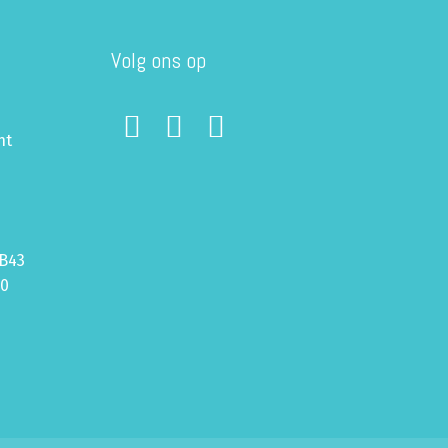
Volg ons op
ht
B43
70