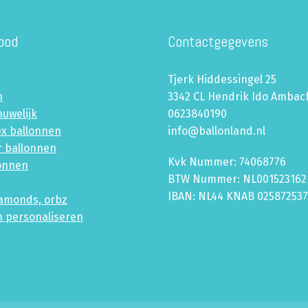
bod
Contactgegevens
Tjerk Hiddessingel 25
n
3342 CL Hendrik Ido Ambac
huwelijk
0623840190
ex ballonnen
info@ballonland.nl
r ballonnen
Kvk Nummer: 74068776
lonnen
BTW Nummer: NL001523162
IBAN: NL44 KNAB 02587253
iamonds, orbz
n personaliseren