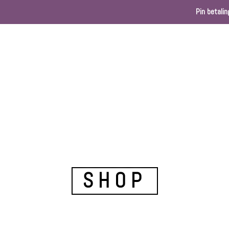
Pin betalin
Home
Webshop
Kleurenkaart
Ballondec
SHOP