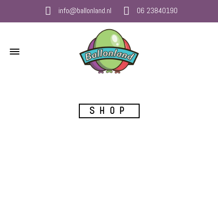
info@ballonland.nl
06 23840190
SHOP