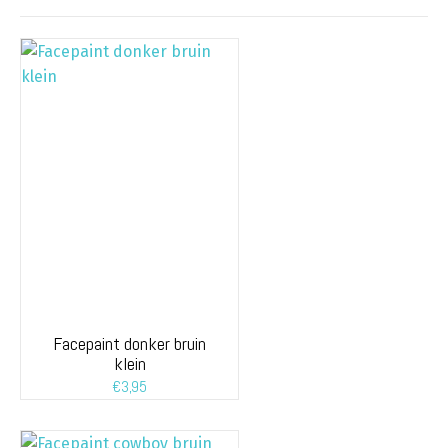
Facepaint donker bruin
klein
€
3,95