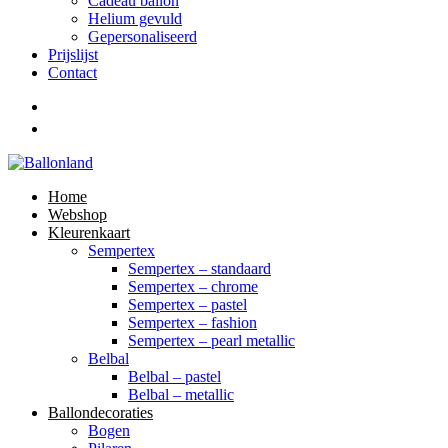
Cadeau ballon
Helium gevuld
Gepersonaliseerd
Prijslijst
Contact
Home
Webshop
Kleurenkaart
Sempertex
Sempertex – standaard
Sempertex – chrome
Sempertex – pastel
Sempertex – fashion
Sempertex – pearl metallic
Belbal
Belbal – pastel
Belbal – metallic
Ballondecoraties
Bogen