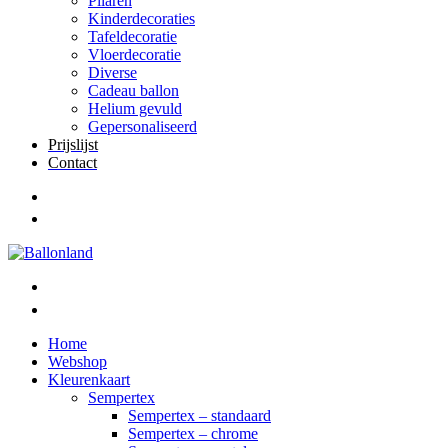
Pilaren
Kinderdecoraties
Tafeldecoratie
Vloerdecoratie
Diverse
Cadeau ballon
Helium gevuld
Gepersonaliseerd
Prijslijst
Contact
Home
Webshop
Kleurenkaart
Sempertex
Sempertex – standaard
Sempertex – chrome