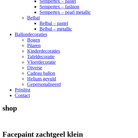
Sempertex – pastel
Sempertex – fashion
Sempertex – pearl metallic
Belbal
Belbal – pastel
Belbal – metallic
Ballondecoraties
Bogen
Pilaren
Kinderdecoraties
Tafeldecoratie
Vloerdecoratie
Diverse
Cadeau ballon
Helium gevuld
Gepersonaliseerd
Prijslijst
Contact
shop
Facepaint zachtgeel klein