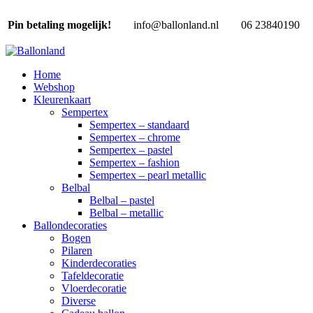
Pin betaling mogelijk!
info@ballonland.nl
06 23840190
Home
Webshop
Kleurenkaart
Sempertex
Sempertex – standaard
Sempertex – chrome
Sempertex – pastel
Sempertex – fashion
Sempertex – pearl metallic
Belbal
Belbal – pastel
Belbal – metallic
Ballondecoraties
Bogen
Pilaren
Kinderdecoraties
Tafeldecoratie
Vloerdecoratie
Diverse