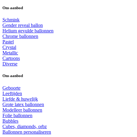
Ons aanbod
Schmink
Gender reveal ballon
Helium gevulde ballonnen
Chrome ballonnen
Pastel
Crystal
Metallic
Cartoons
Diverse
Ons aanbod
Geboorte
Leeftijden
Liefde & huwelijk
Grote latex ballonnen
Modelleer ballonnen
Folie ballonnen
Bubbles
Cubes, diamonds, orbz
Ballonnen personaliseren