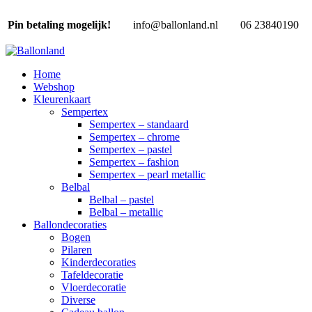
Pin betaling mogelijk!
info@ballonland.nl
06 23840190
Home
Webshop
Kleurenkaart
Sempertex
Sempertex – standaard
Sempertex – chrome
Sempertex – pastel
Sempertex – fashion
Sempertex – pearl metallic
Belbal
Belbal – pastel
Belbal – metallic
Ballondecoraties
Bogen
Pilaren
Kinderdecoraties
Tafeldecoratie
Vloerdecoratie
Diverse