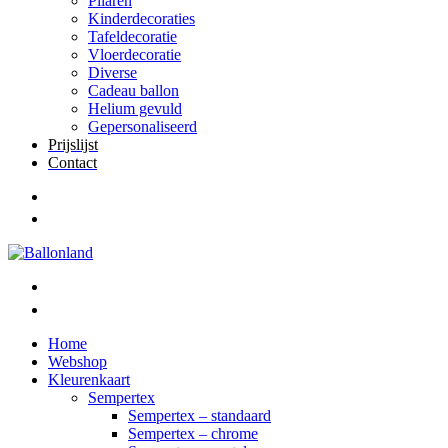
Pilaren
Kinderdecoraties
Tafeldecoratie
Vloerdecoratie
Diverse
Cadeau ballon
Helium gevuld
Gepersonaliseerd
Prijslijst
Contact
Home
Webshop
Kleurenkaart
Sempertex
Sempertex – standaard
Sempertex – chrome