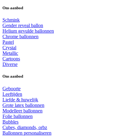
Ons aanbod
Schmink
Gender reveal ballon
Helium gevulde ballonnen
Chrome ballonnen
Pastel
Crystal
Metallic
Cartoons
Diverse
Ons aanbod
Geboorte
Leeftijden
Liefde & huwelijk
Grote latex ballonnen
Modelleer ballonnen
Folie ballonnen
Bubbles
Cubes, diamonds, orbz
Ballonnen personaliseren