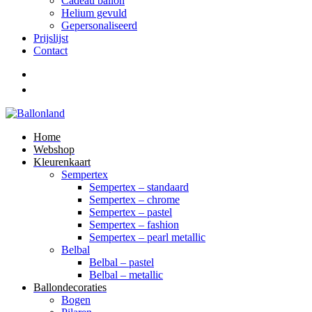
Cadeau ballon
Helium gevuld
Gepersonaliseerd
Prijslijst
Contact
Home
Webshop
Kleurenkaart
Sempertex
Sempertex – standaard
Sempertex – chrome
Sempertex – pastel
Sempertex – fashion
Sempertex – pearl metallic
Belbal
Belbal – pastel
Belbal – metallic
Ballondecoraties
Bogen