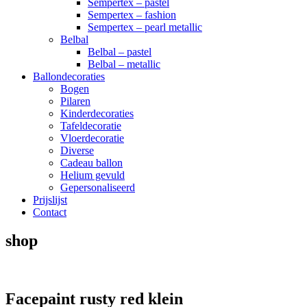
Sempertex – pastel
Sempertex – fashion
Sempertex – pearl metallic
Belbal
Belbal – pastel
Belbal – metallic
Ballondecoraties
Bogen
Pilaren
Kinderdecoraties
Tafeldecoratie
Vloerdecoratie
Diverse
Cadeau ballon
Helium gevuld
Gepersonaliseerd
Prijslijst
Contact
shop
Facepaint rusty red klein