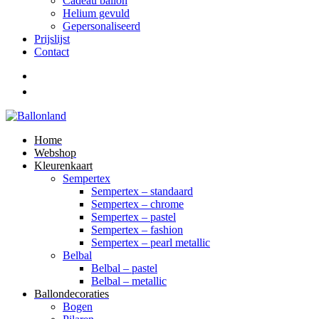
Cadeau ballon
Helium gevuld
Gepersonaliseerd
Prijslijst
Contact
Home
Webshop
Kleurenkaart
Sempertex
Sempertex – standaard
Sempertex – chrome
Sempertex – pastel
Sempertex – fashion
Sempertex – pearl metallic
Belbal
Belbal – pastel
Belbal – metallic
Ballondecoraties
Bogen