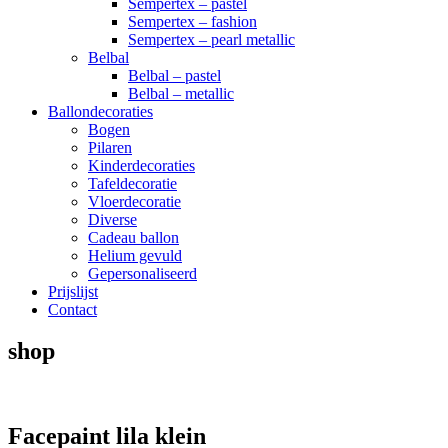
Sempertex – pastel
Sempertex – fashion
Sempertex – pearl metallic
Belbal
Belbal – pastel
Belbal – metallic
Ballondecoraties
Bogen
Pilaren
Kinderdecoraties
Tafeldecoratie
Vloerdecoratie
Diverse
Cadeau ballon
Helium gevuld
Gepersonaliseerd
Prijslijst
Contact
shop
Facepaint lila klein