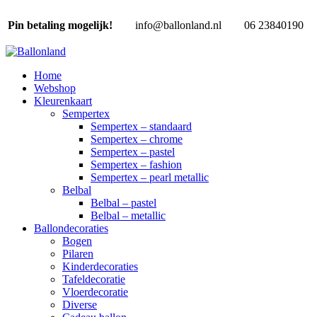
Pin betaling mogelijk!
info@ballonland.nl
06 23840190
Home
Webshop
Kleurenkaart
Sempertex
Sempertex – standaard
Sempertex – chrome
Sempertex – pastel
Sempertex – fashion
Sempertex – pearl metallic
Belbal
Belbal – pastel
Belbal – metallic
Ballondecoraties
Bogen
Pilaren
Kinderdecoraties
Tafeldecoratie
Vloerdecoratie
Diverse