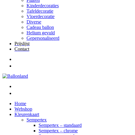
Pilaren
Kinderdecoraties
Tafeldecoratie
Vloerdecoratie
Diverse
Cadeau ballon
Helium gevuld
Gepersonaliseerd
Prijslijst
Contact
Home
Webshop
Kleurenkaart
Sempertex
Sempertex – standaard
Sempertex – chrome