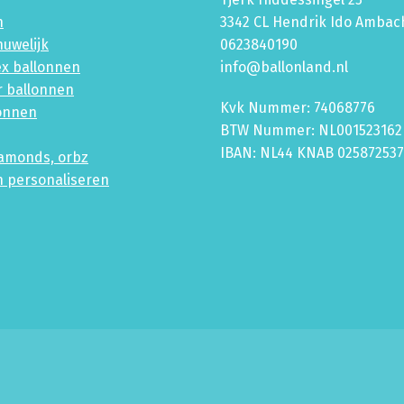
n
3342 CL Hendrik Ido Ambac
huwelijk
0623840190
ex ballonnen
info@ballonland.nl
r ballonnen
Kvk Nummer: 74068776
lonnen
BTW Nummer: NL001523162
IBAN: NL44 KNAB 02587253
iamonds, orbz
n personaliseren