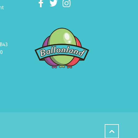
ht
B43
70