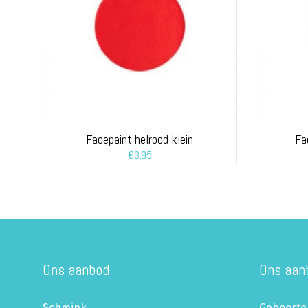
Facepaint helrood klein
Fa
€
3,95
Ons aanbod
Ons aan
Schmink
Geboorte