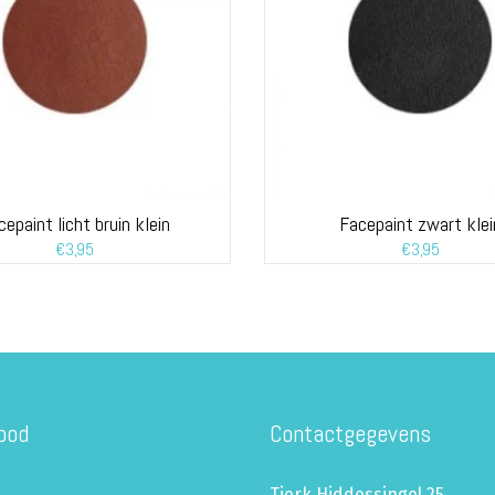
cepaint licht bruin klein
Facepaint zwart klei
€
3,95
€
3,95
bod
Contactgegevens
Tjerk Hiddessingel 25