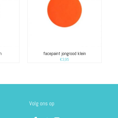
n
facepaint jongrood klein
€
3,95
Volg ons op