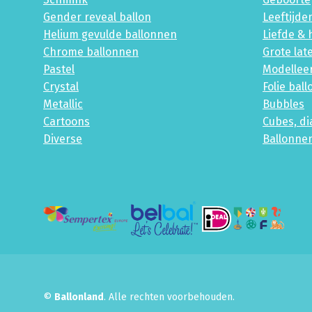
Gender reveal ballon
Leeftijde
Helium gevulde ballonnen
Liefde & 
Chrome ballonnen
Grote lat
Pastel
Modellee
Crystal
Folie bal
Metallic
Bubbles
Cartoons
Cubes, d
Diverse
Ballonne
©
Ballonland
. Alle rechten voorbehouden.