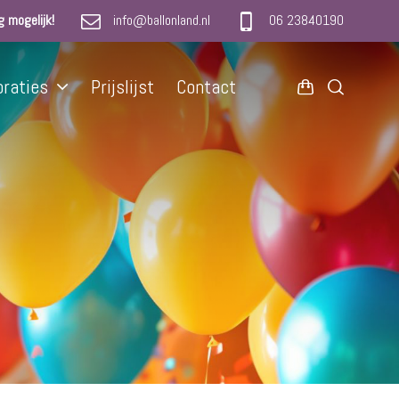
g mogelijk!
info@ballonland.nl
06 23840190
oraties
Prijslijst
Contact