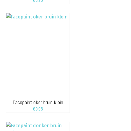
€
3,95
Facepaint oker bruin klein
€
3,95