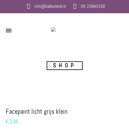
info@ballonland.nl
06 23840190
SHOP
Facepaint licht grijs klein
€
3,95