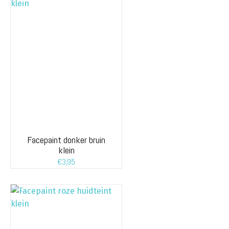
Facepaint donker bruin
klein
€
3,95