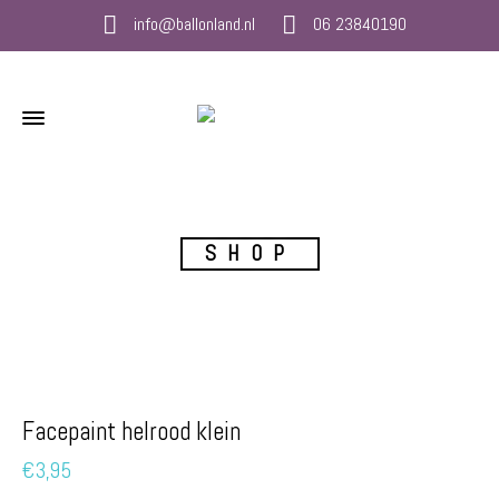
info@ballonland.nl
06 23840190
SHOP
Facepaint helrood klein
€
3,95