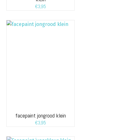
€
3,95
facepaint jongrood klein
€
3,95