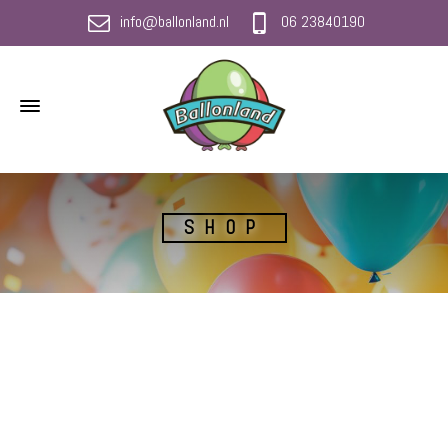
info@ballonland.nl
06 23840190
SHOP