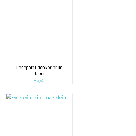
Facepaint donker bruin
klein
€
3,95